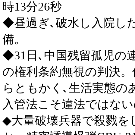
時13分26秒
◆昼過ぎ､破水し入院し
備。
◆31日､中国残留孤児の
の権利条約無視の判決。
らともかく､生活実態の
入管法こそ違法ではない
◆大量破壊兵器で殺戮を