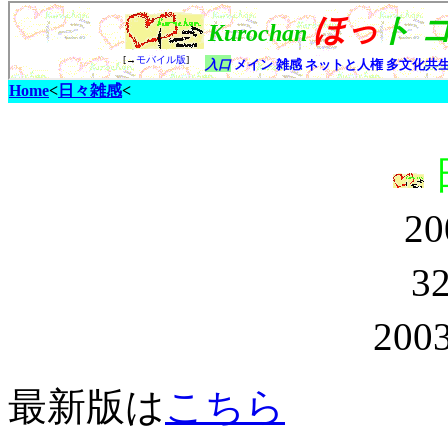
Home
<
日々雑感
<
20
3
2003
最新版は
こちら