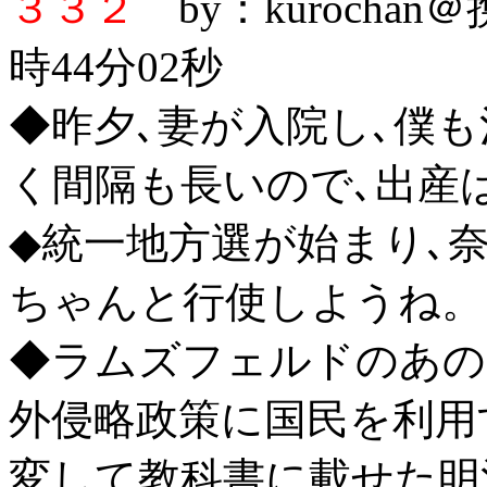
３３２
by：kurochan
時44分02秒
◆昨夕､妻が入院し､僕
く間隔も長いので､出産
◆統一地方選が始まり､
ちゃんと行使しようね。
◆ラムズフェルドのあの
外侵略政策に国民を利用
変して教科書に載せた明