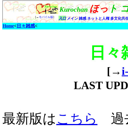
Home
<
日々雑感
<
日々
[→
i
LAST UP
最新版は
こちら
過去