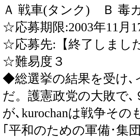
Ａ 戦車(タンク) Ｂ 毒
☆応募期限:2003年11月
☆応募先:【終了しまし
☆難易度３
◆総選挙の結果を受け､
だ。護憲政党の大敗で､
が､kurochanは戦争
｢平和のための軍備･集