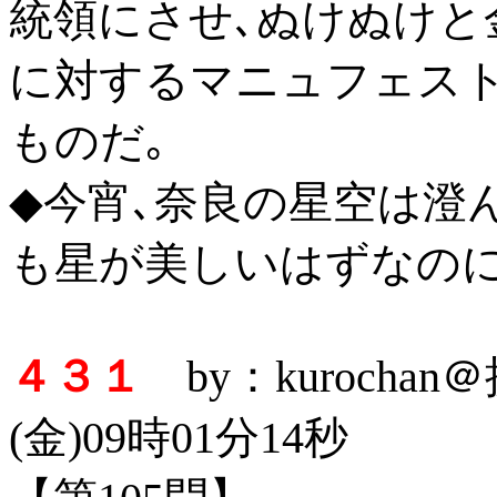
統領にさせ､ぬけぬけと
に対するマニュフェス
ものだ｡
◆今宵､奈良の星空は澄
も星が美しいはずなの
４３１
by：kurocha
(金)09時01分14秒