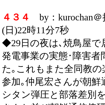
４３４
by：kurocha
(日)22時11分7秒
◆29日の夜は､焼鳥屋
発電事業の実態･障害者
た｡これもまた全同教の
参加｡仲尾宏さんが朝鮮
シタン弾圧と部落差別を