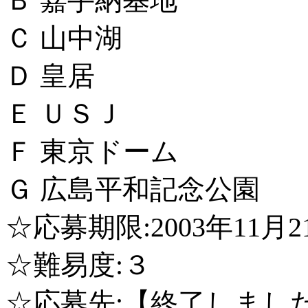
Ｂ 嘉手納基地
Ｃ 山中湖
Ｄ 皇居
Ｅ ＵＳＪ
Ｆ 東京ドーム
Ｇ 広島平和記念公園
☆応募期限:2003年11月
☆難易度:３
☆応募先:【終了しまし