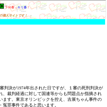
２審判決が1974年出された日ですが、１審の死刑判決が
れ、裁判経過に対して国連等からも問題点か指摘され
います。東京オリンピックを控え、吉展ちゃん事件の
・冤罪事件であると思います。