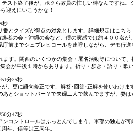
。テスト終了後が、ボクら教員の忙しい時なんですね。
から迎えにいこうかな！
19秒
リ番とクイズが得点の対象とします。詳細規定はこちら
被爆者の会・沖縄の会など、僕の実感では約４００名が
県庁前までシュプレヒコールを連呼しながら、デモ行進
行われます。関西のいくつかの集会・署名活動等について
Nなら」の集会が午後１時からあります。祈り・歩き・語り・
51分25秒
が、更に語句修正です。解答･回答･正解を使いわけま
のあとショットバー？で夫婦二人で飲んでますが、妻は
50分47秒
アンコントロールはふっとんでしまう。軍部の独走が可
二周年、僕等は三周年。