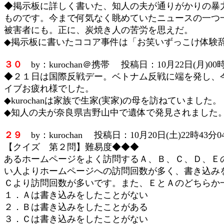
◆掲示板に詳しく書いた、知人の夫が通りがかりの暴
ものです。今まで何気なく眺めていたニュースの一つ
被害者にも。正に、炭焼き人の苦労を思えだ。
◆掲示板に書いたココア事件は「お笑いずっこけ体験
３０
by：kurochan＠携帯 投稿日：10月22日(月)00時
◆２１日は国際反戦デー。ベトナム反戦に端を発し、
イブお疲れ様でした。
◆kurochanは家族で生家(実家)の母を訪ねていました。
◆知人の夫が奈良県吉野山中で遺体で発見されました
２９
by：kurochan 投稿日：10月20日(土)22時43分0
【クイズ 第２問】難易度◆◆◆
あるホームページをよく訪問するＡ、Ｂ、Ｃ、Ｄ、Ｅ
い人よりホームページへの訪問回数が多く、書き込み
Ｃより訪問回数が多いです。また、ＥとＡのどちらか
１．Ａは書き込みをしたことがない
２．Ｂは書き込みをしたことがある
３．Ｃは書き込みをしたことがない