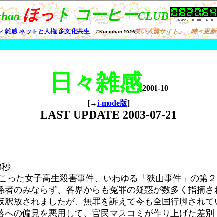
日々雑感
2001-10
[→
i-mode版
]
LAST UPDATE
2003-07-21
3秒
県で起こった女子高生殺害事件、いわゆる「狭山事件」の第
係者のみならず、各界からも冤罪の疑惑が数多く指摘さ
仮釈放されましたが、無罪を訴えて今も全国行脚されて
落への偏見を悪用して、官民マスコミが作り上げた差別