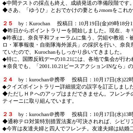
◆中間テストの採点も終え、成績発送の準備段階です
◆さあ、「ゆうひ」とおでかけの妻とも♪momをこれ
２５
by：Kurochan 投稿日：10月19日(金)09時18分
◆昨日からポイントラリーを開始しました。現在、キ
◆昨夜は、奈良平和フォーラムに集う、労組や教祖・
ロ・軍事報復・自衛隊海外派兵」の採択を行い、奈良
ていたので、Kurochanもしっかり歩いてきました。
◆特に、国際反戦デーの10.21には、各地で集会が
★奈良でも、「2001.10.21ピースアクションI
２４
by：kurochan＠携帯 投稿日：10月17日(水)22時
◆クイズポイントラリー詳細規定の誤字を訂正しました
◆ただしＨＰへのアップはまだできません。フレンチ
ティーニに取り組んでいます。
２３
by：kurochan＠携帯 投稿日：10月17日(水)13時
◆通称テロ対策特別措置法案が可決されれば、シビリ
◆今宵は友達夫婦と四人でフレンチ。友達夫婦は結婚