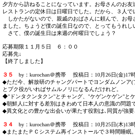
夕方から訪ねることになっています。お母さんのお友
レストランの定休日は日曜日でした。だから、３人で
しかたがないので、親戚のおばさんに頼んで、お母さ
ました。ちょうど僕の誕生日なので、とってもうれし
さて、僕の誕生日は来週の何曜日でしょう？
応募期限１１月５日 ６：００
応募先↓
【終了しました】
３５
by：kurochan＠携帯 投稿日：10月26日(金)17時
◆ただ今、解放研のチャングパートでヨンダムノンア
とプク役がいればサムルノリになるんだけれど。
◆"ドンタクンタクン"とチャング、"ケゲンケゲン"
◆朝鮮人に対する差別はきわめて日本人の意識の問題で
◆異文化との豊かな出会いが果たす役割は､同質が強要
３４
by：kurochan＠携帯 投稿日：10月25日(木)13時
◆またまたＰＣシステム再インストールで３時間睡眠