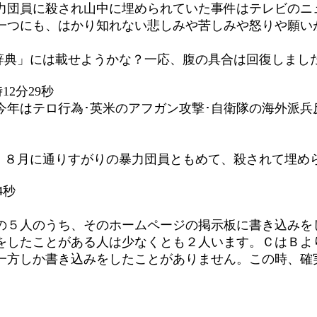
力団員に殺され山中に埋められていた事件はテレビのニ
一つにも、はかり知れない悲しみや苦しみや怒りや願い
辞典」には載せようかな？一応、腹の具合は回復しまし
12分29秒
今年はテロ行為･英米のアフガン攻撃･自衛隊の海外派兵
。８月に通りすがりの暴力団員ともめて、殺されて埋め
4秒
の５人のうち、そのホームページの掲示板に書き込みを
をしたことがある人は少なくとも２人います。ＣはＢよ
一方しか書き込みをしたことがありません。この時、確