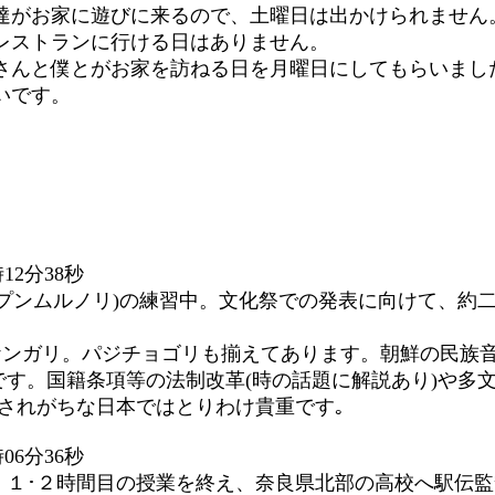
達がお家に遊びに来るので、土曜日は出かけられません
レストランに行ける日はありません。
んと僕とがお家を訪ねる日を月曜日にしてもらいまし
いです。
12分38秒
(プンムルノリ)の練習中。文化祭での発表に向けて、約
とケンガリ。パジチョゴリも揃えてあります。朝鮮の民族
す。国籍条項等の法制改革(時の話題に解説あり)や多
されがちな日本ではとりわけ貴重です｡
06分36秒
。１･２時間目の授業を終え、奈良県北部の高校へ駅伝