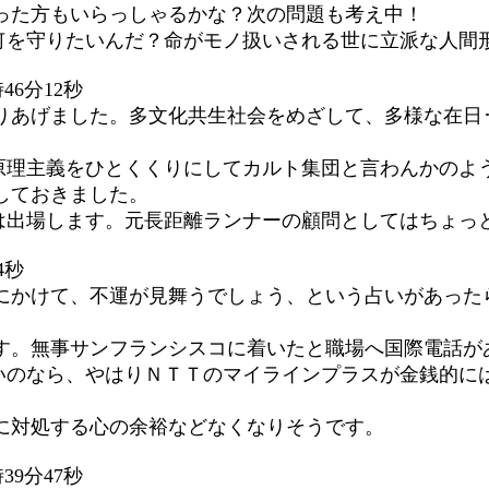
った方もいらっしゃるかな？次の問題も考え中！
何を守りたいんだ？命がモノ扱いされる世に立派な人間
46分12秒
りあげました。多文化共生社会をめざして、多様な在日･
原理主義をひとくくりにしてカルト集団と言わんかのよ
しておきました。
は出場します。元長距離ランナーの顧問としてはちょっ
4秒
かけて、不運が見舞うでしょう、という占いがあったら、さ
す。無事サンフランシスコに着いたと職場へ国際電話が
いのなら、やはりＮＴＴのマイラインプラスが金銭的に
に対処する心の余裕などなくなりそうです。
39分47秒