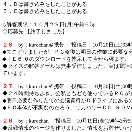
４．Ｄは書き込みをしたことがある
５．Ｅは書き込みをしたことがある
◇解答期限：１０月２９日(月)午前６時
◇応募先 【終了しました】
２８
by：kurochan＠携帯 投稿日：10月20日(土)03時
◆てこずりましたが、ＰＣ修復は明日の作業に必要な
◆ＩＥ６.０のダウンロードを指示して今から寝ます。
◆クイズの解答メールは無事受信しました。実は電話
ています。
２７
by：kurochan＠携帯 投稿日：10月20日(土)00時
◆２４時間持ち歩き、公私ともども使っているＰＣが
◆明日必要な作りたての会議資料がＤドライブにある
◆ＰＣ本体が不調なのだろう。リカバリーＣＤｰＲＯ
２６
by：kurochan 投稿日：10月19日(金)19時43分5
◆反戦情報のページを作りました。情報をお寄せいた