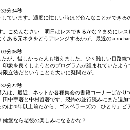
33分34秒
をしています。適度に忙しい時ほど色んなことができる
す。ごめんなさい。明日はレスできるかな？まめにレス
ある元ネタをどうアレンジするかが、最近のkuroch
03分06秒
したが、惜しかった人も増えました。少々難しい目路線
。印象を良くしようとのプログラムが組まれていたよう
時限立法だということも大いに疑問だが。
32分22秒
購入は、最近、ネットか各種集会の書籍コーナーばかり
。田中宇著と中村哲著です。恐怖の並行読みにまた追加
たのは20年以上前だから、ゴスペラーズの「ひとり」ピ
！鍵盤なら老後の楽しみになるかな？