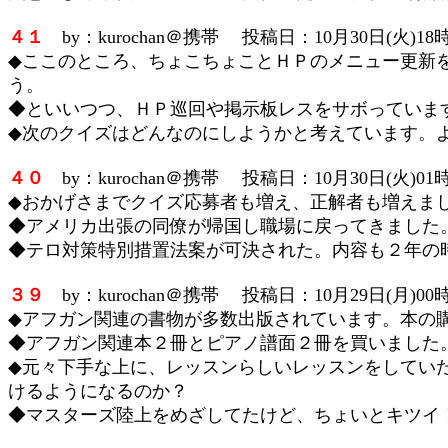
４１
by：kurochan＠携帯 投稿日：10月30日(火)18時
◆ここのところ、ちょこちょことＨＰのメニュー更新
う。
◆といいつつ、ＨＰ巡回や掲示板レスをサボっていま
◆次のクイズはどんなのにしようかと考えています。よく
４０
by：kurochan＠携帯 投稿日：10月30日(火)01時
◆おかげさまでクイズ応募者も増え、正解者も増えま
◆アメリカ出張の同僚が帰国し職場に戻ってきました
◆テロ対策特別措置法案が可決された。内容も２年の
３９
by：kurochan＠携帯 投稿日：10月29日(月)00時
◆アフガン関連の書物が多数出版されています。本の
◆アフガン関連本２冊とピアノ譜面２冊を買いました
◆元々下手な上に、レッスンらしいレッスンをしてい
けるようになるのか？
◆マスターズ陸上をめざしてたけど、ちょいとキツイ