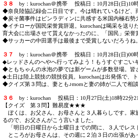
３８
by：kurochan＠携帯 投稿日：10月28日(日)10時
◆奈良陸協記録会二日目です。今は晴れているけど、
◆炭そ菌事件はビンラディンに共感する米国内極右勢
◆イチローが国民栄誉賞辞退。kurochanは喝采
育大会に出場させて貰えなかったのに、「国民」栄誉
◆サッカーの中田選手は最後まで受賞しないだろうね
３７
by：kurochan＠携帯 投稿日：10月28日(日)00時
◆レッドさんのへやへ行ってみよう！もうすぐすごい
◆ともちゃんの水泡の夢では新ゲームが多数登場。皆
◆土日は陸上競技の競技役員。kurochanは出発係
◆クイズ第３問は、妻とも♪momと妻の姉が二人で相
３６
by：kurochan 投稿日：10月27日(土)18時22分2
【クイズ 第３問】難易度★★★
ぼくは、お父さん、お母さんと３人暮らしです。家族
るので、お父さんがこう言いました。
「明日の日曜日から土曜日までの間に、３人でレス
ところがお母さんは、その週に２泊３日の出張があっ