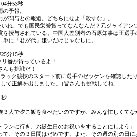
04分53秒
雨の予報。
力が関与との報道。どちらにせよ「殺すな」。
を送りたいね。でも国民栄誉賞ってなんなんだ？元ジャイア
賞を授与されている。中国人差別者の石原知事は王選手
。単に「君が代」嫌いだけじゃなしに。
25分15秒
キリ番が待っているよ！
さんも挑戦だ！
で、トラック競技のスタート前に選手のゼッケンを確認し
談して正解を出しました。↓皆さんも挑戦してね。
1秒
３人で夕ご飯を食べたいのですが、みんな忙しくてな
トランに行き、お誕生日のお祝いをすることにしよう」
て、その３日間はだめです。また、その週の別の日に