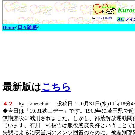
Home
<
日々雑感
<
最新版は
こちら
４２
by：kurochan 投稿日：10月31日(水)11時18分4
◆今日は「10.31狭山デー」です。1963年に埼玉
無期懲役に減刑されました。しかし、部落解放運動関
ています。石川一雄被告は服役態度良好ということで
失態による治安当局のメンツ回復のために、被差別部