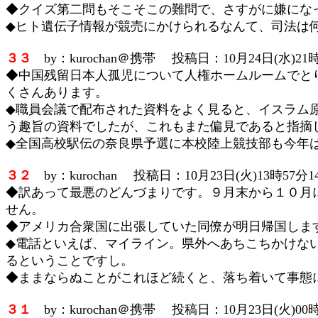
◆クイズ第二問もそこそこの難問で、さすがに嫌にな
◆ヒト遺伝子情報が競売にかけられるなんて、司法は
３３
by：kurochan＠携帯 投稿日：10月24日(水)21時
◆中国残留日本人孤児について人権ホームルームでと
くさんあります。
◆職員会議で配布された資料をよく見ると、イスラム
う趣旨の資料でしたが、これもまた偏見であると指摘
◆全国高校駅伝の奈良県予選に本校陸上競技部も今年
３２
by：kurochan 投稿日：10月23日(火)13時57分1
◆訳あって最悪のどんづまりです。９月末から１０月に
せん。
◆アメリカ合衆国に出張していた同僚が明日帰国しま
◆電話といえば、マイライン。県外へあちこちかけな
るということですし。
◆ままならぬことがこれほど続くと、落ち着いて事態
３１
by：kurochan＠携帯 投稿日：10月23日(火)00時