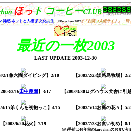
最近の一枚2003
LAST UPDATE
2003-12-30
03/2/1兼六園ダイビング】2/10
【2003/2/23淡路島牧場】2/2
2003/3/16
田中農園
】3/17
【2003/3/30ログハウス犬舎に引越
3/4/15弟くんを初抱っこ】4/15
【2003/5/14お庭の花々】5/2
【2003/6/20花火】7/19
【2003/7/23お食い初め】8/1
(※)手前は40年前のkurochanのお食い