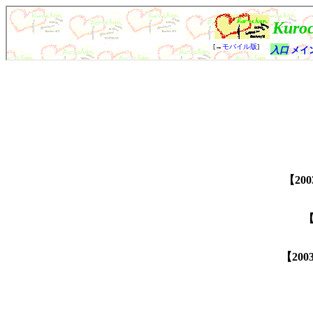
【20
【
【200