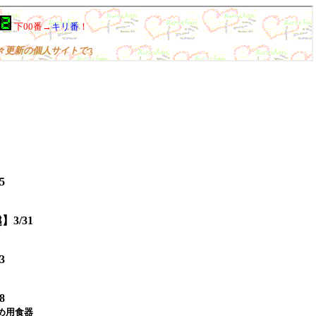
5
】3/31
3
8
初め用食器