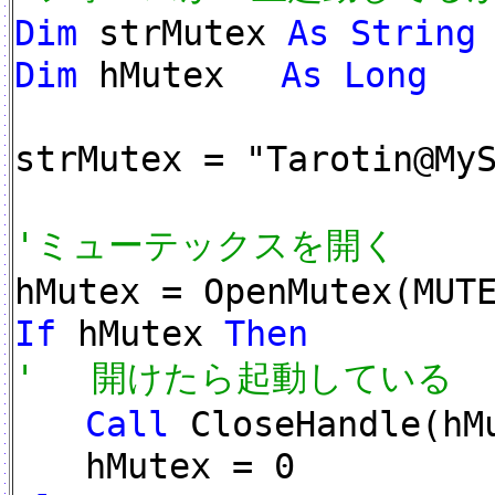
Dim
strMutex
As String
Dim
hMutex
As Long
strMutex = "Tarotin@My
'ミューテックスを開く
hMutex = OpenMutex(MUT
If
hMutex
Then
' 開けたら起動している
Call
CloseHandle(hM
hMutex = 0