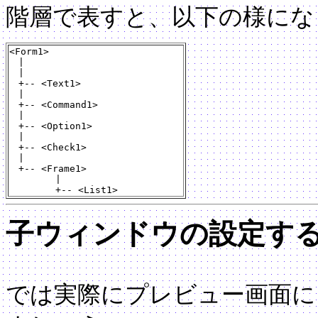
階層で表すと、以下の様にな
<Form1>
|
|
+-- <Text1>
|
+-- <Command1>
|
+-- <Option1>
|
+-- <Check1>
|
+-- <Frame1>
|
+-- <List1>
子ウィンドウの設定す
では実際にプレビュー画面に