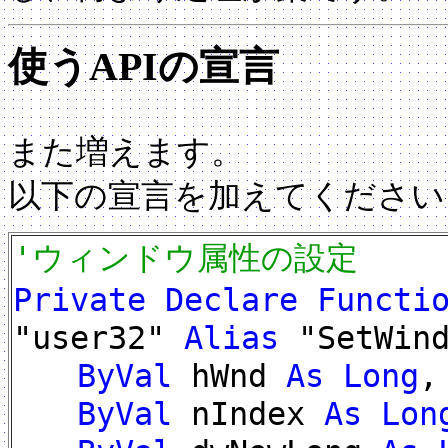
使うAPIの宣言
また増えます。
以下の宣言を加えてください
'ウィンドウ属性の設定
Private Declare Functi
"user32"
Alias
"SetWind
ByVal
hWnd
As Long
,
ByVal
nIndex
As Lon