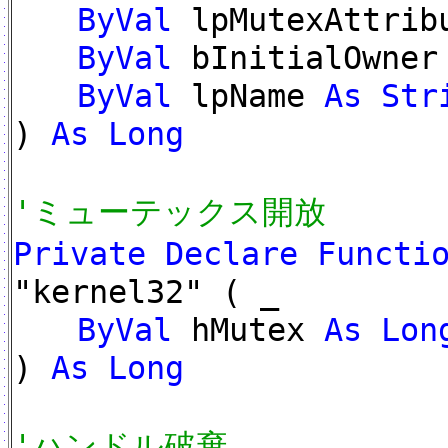
ByVal
lpMutexAttri
ByVal
bInitialOwne
ByVal
lpName
As Str
)
As Long
'ミューテックス開放
Private Declare Functi
"kernel32" ( _
ByVal
hMutex
As Lon
)
As Long
'ハンドル破棄