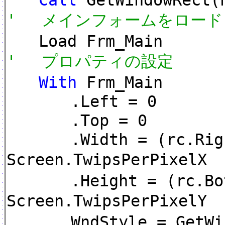
Call
GetWindowRect(
' メインフォームをロード
Load Frm_Main
' プロパティの設定
With
Frm_Main
.Left = 0
.Top = 0
.Width = (rc.Right
Screen.TwipsPerPixe
.Height = (rc.Bott
Screen.TwipsPerPixel
WndStyle = GetWind