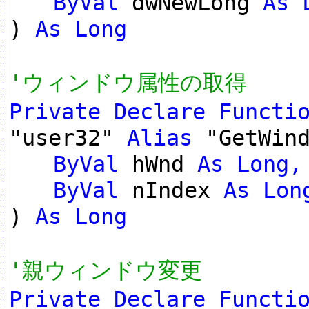
ByVal
dwNewLong
As 
)
As Long
'ウィンドウ属性の取得
Private Declare Functi
"user32"
Alias
"GetWind
ByVal
hWnd
As Long,
ByVal
nIndex
As Lon
)
As Long
'親ウィンドウ変更
Private Declare Funct