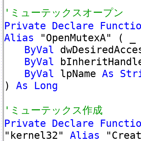
'ミューテックスオープン
Private Declare Functi
Alias
"OpenMutexA" ( _
ByVal
dwDesiredAcc
ByVal
bInheritHand
ByVal
lpName
As Str
)
As Long
'ミューテックス作成
Private Declare Functi
"kernel32"
Alias
"Creat