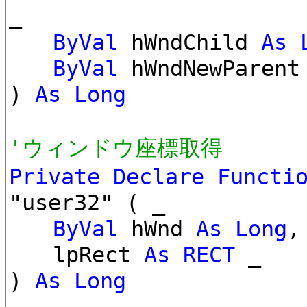
_
ByVal
hWndChild
As 
ByVal
hWndNewParen
)
As Long
'ウィンドウ座標取得
Private Declare Funct
"user32" ( _
ByVal
hWnd
As Long
,
lpRect
As RECT
_
)
As Long