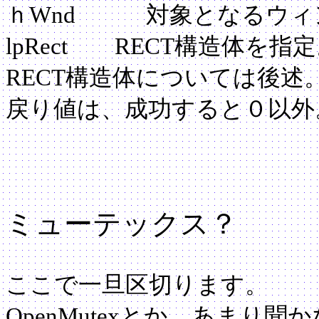
ｈWnd 対象となるウィ
lpRect RECT構造体
RECT構造体については後述
戻り値は、成功すると０以外
ミューテックス？
ここで一旦区切ります。
OpenMutexとか、あまり