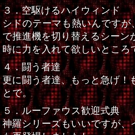
３．空駆けるハイウィンド
シドのテーマも熱いんですが
で推進機を切り替えるシーン
時に力を入れて欲しいところ
４．闘う者達
更に闘う者達、もっと急げ！
とで。
５．ルーファウス歓迎式典
神羅シリーズもいいですが、