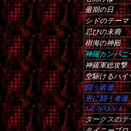
最期の日
シドのテーマ
忍びの末裔
樹海の神殿
神羅カンパニ
神羅軍総攻撃
空駆けるハイ
闘う者達
更に闘う者達
J-E-N-O-V-A
タークスのテ
タイニーブロ