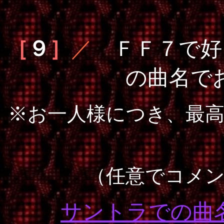
［
９
］
／
ＦＦ７で好
の曲名で
※お一人様につき、最
（任意でコメ
サントラでの曲