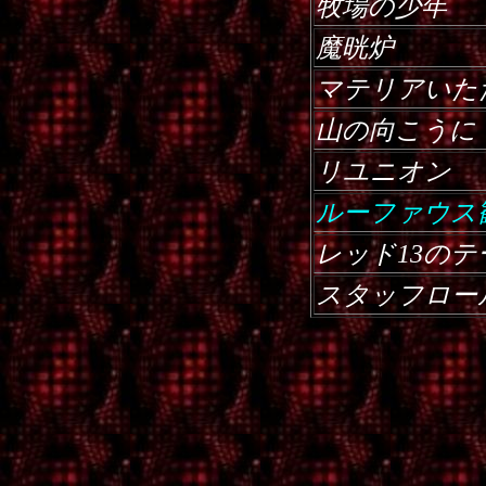
牧場の少年
魔晄炉
マテリアいた
山の向こうに
リユニオン
ルーファウス
レッド13のテ
スタッフロー