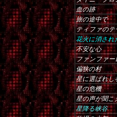
血の跡
旅の途中で
ティファのテ
花火に消され
不安な心
ファンファー
偏狭の村
星に選ばれし
星の危機
星の声が聞こ
星降る峡谷