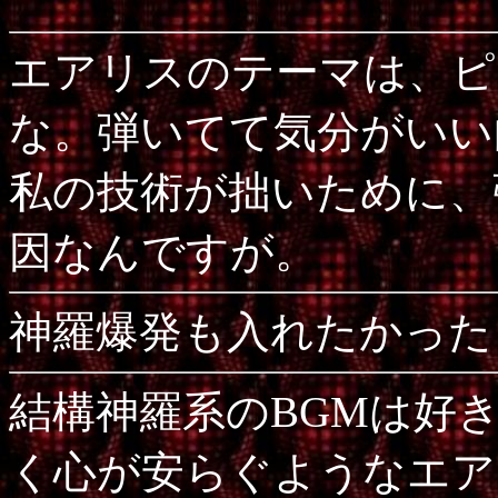
エアリスのテーマは、ピ
な。弾いてて気分がいい
私の技術が拙いために、
因なんですが。
神羅爆発も入れたかった
結構神羅系のBGMは好
く心が安らぐようなエア