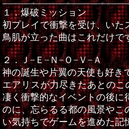
１．爆破ミッション
初プレイで衝撃を受け、いた
鳥肌が立った曲はこれだけで
２．Ｊ−Ｅ−Ｎ−Ｏ−Ｖ−Ａ
神の誕生や片翼の天使も好き
エアリスが力尽きたあとのこ
凄く衝撃的なイベントの後に
のに、忘らるる都の風景やこ
い気持ちでゲームを進めた記