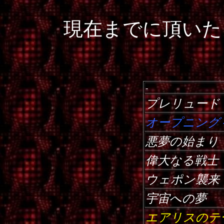
現在までに頂いた
-
プレリュード
オープニング
悪夢の始まり
偉大なる戦士
ウェポン襲来
宇宙への夢
エアリスのテ