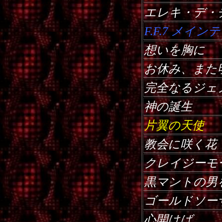
エレキ・デ・
F.F.7 メイン
想いを胸に
お休み、また
完全なるジェ
神の誕生
片翼の天使
教会に咲く花
クレイジーモ
黒マントの男
ゴールドソー
心開けば