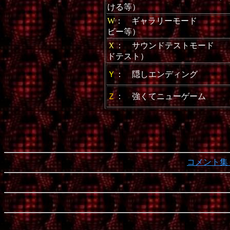
ける等）
W
： ギャラリーモード （
ビー等）
Ｘ
： サウンドテストモード 
ドテスト）
Ｙ
： 隠しエンディング
Ｚ
： 強くてニューゲーム
コメント集（