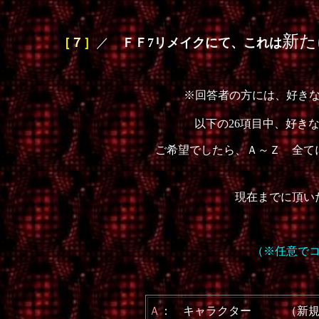
新た
［
７
］
／
ＦＦ7リメイクにて、これは
※回答者の方には、好き
以下の26項目中、好き
ご希望でしたら、Ａ～Ｚ 全て
現在までに頂い
（※任意で
Ａ
： キャラクター （新規。