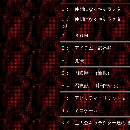
Ｂ
： 仲間になるキャラクター
Ｃ
： 仲間になるキャラクター 
ら）
Ｄ
： ＢＧＭ
Ｅ
： アイテム・武器類
Ｆ
： 魔法
Ｇ
： 召喚獣 （新規）
Ｈ
： 召喚獣 （旧作から）
Ｉ
： アビリティ・リミット技
Ｊ
： ミニゲーム
Ｋ
： 主人公キャラクター達の