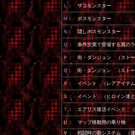
Ｌ
： ザコモンスター
Ｍ
： ボスモンスター
Ｎ
： 隠しボスモンスター
Ｏ
： 条件次第で登場する真の
Ｐ
： 街・ダンジョン （スト
Ｑ
： 街・ダンジョン （ストー
Ｒ
： イベント （レアアイテ
Ｓ
： イベント （ヒロイン達
Ｔ
： エアリス復活イベント 
Ｕ
： マップ移動用の乗り物 
Ｖ
： 戦闘時の新システム （