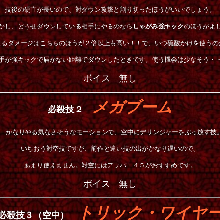
技後の硬直が長いので、対ダウン攻撃と割り切ったほうがいいでしょう。
かし、どうせダウンしている相手にやるのなら
しゃがみ強キック
のほうがよ
えるダメージはこちらのほうが２倍以上も高い！！で、いつ硫酸かけを使うの
手が強キックで届かない距離でダウンしたときです。使う機会は少なそう・
ボイス 無し
メガブーム
必殺技２
かなりやる気なさそうなモーションで、空中にデリンジャーをぶっ放す技
いちおう対空技ですが、前作と違い技の出がかなり遅いので、
あまり使えません。対空にはアッパー４５がおすすめです。
ボイス 無し
トリック・ワイヤ
必殺技３（空中）