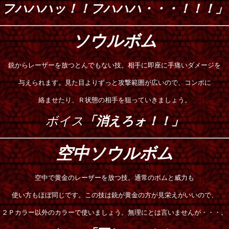
フハハハッ！！フハハハ・・・！！！」
ソウルボム
銃からレーザーを放つとんでもない技。相手に即座に手痛いダメージを
与えられます。見た目よりずっと攻撃範囲が広いので、コンボに
絡ませたり、Ｒ状態の相手を狙っていきましょう。
ボイス
「消えろォ！！」
空中ソウルボム
空中で黄金のレーザーを放つ技。通常のボムと威力も
使い方もほぼ同じです。この技は銃が黄金の方が見栄えがいいので、
２Ｐカラー以外のカラーで使いましょう。無理にとは言いませんが・・・。