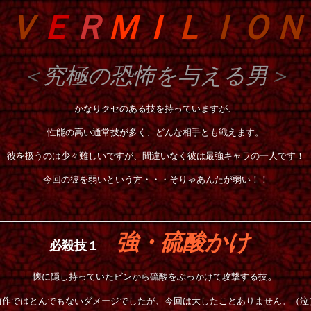
Ｖ
Ｅ
Ｒ
ＭＩ
Ｌ
ＩＯＮ
＜
究極の恐怖を与える男
＞
かなりクセのある技を持っていますが、
性能の高い通常技が多く、どんな相手とも戦えます。
彼を扱うのは少々難しいですが、間違いなく彼は最強キャラの一人です！
今回の彼を弱いという方・・・そりゃあんたが弱い！！
強・硫酸かけ
必殺技１
。
懐に隠し持っていたビンから硫酸をぶっかけて攻撃する技
前作ではとんでもないダメージでしたが、今回は大したことありません。（泣