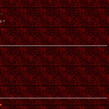
し。
か？
・・
。
ー