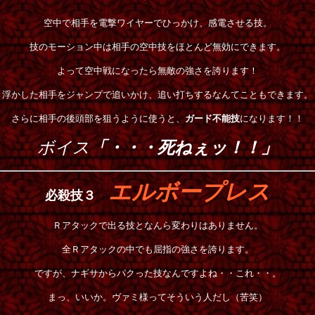
空中で相手を電撃ワイヤーでひっかけ、感電させる技。
技のモーション中は相手の空中技をほとんど無効にできます。
よって空中戦になったら無敵の強さを誇ります！
浮かした相手をジャンプで追いかけ、追い打ちするなんてこともできます。
さらに相手の後頭部を狙うように使うと、
ガード不能技
になります！！
ボイス
「・・・死ねぇッ！！」
エルボープレス
必殺技３
Ｒアタックで出る
技となんら変わりはありません。
全Ｒアタックの中でも屈指の強さを誇ります。
ですが、ナギサからパクった技なんですよね・・これ・・。
まっ、いいか。ヴァミ様ってそういう人だし（苦笑）