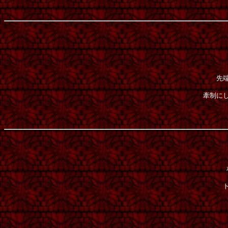
先
牽制に