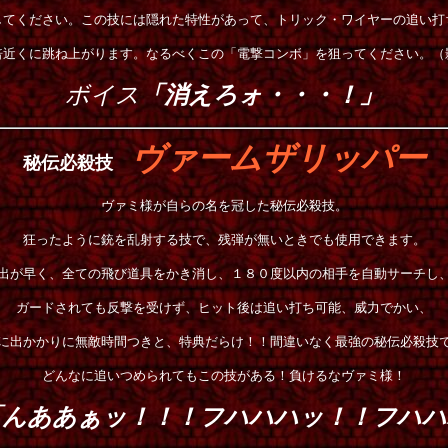
してください。この技には隠れた特性があって、トリック・ワイヤーの追い打
倍近くに跳ね上がります。
なるべくこの「電撃コンボ」を狙ってください。（
ボイス
「消えろォ・・・！」
ヴァームザリッパー
秘伝必殺技
ヴァミ様が自らの名を冠した秘伝必殺技。
狂ったように銃を乱射する技で、残弾が無いときでも使用できます。
出が早く、全ての飛び道具をかき消し、１８０度以内の相手を自動サーチし
ガードされても反撃を受けず、ヒット後は追い打ち可能、威力でかい、
に出かかりに無敵時間つきと、特典だらけ！！間違いなく最強の秘伝必殺技
どんなに追いつめられてもこの技がある！負けるなヴァミ様！
「んああぁッ！！！フハハハッ！！フハハ