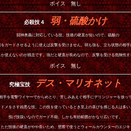
ボイス 無し
弱・硫酸かけ
必殺技４
闘神奥義に対応している技。技後の硬直が短いので、硫酸の
端をガードさせるように使えば反撃を受けません。弱も強も、立ち状態の相手
しか使えないのが残念です。強だと硬直が長めなので、反撃を受ける危険性す
ボイス 無し
デス・マリオネット
究極宝技
相手を電撃ワイヤーでからめとり、苦しみあえぐ相手にデリンジャーを放っ
トドメをさす凶悪な技。この技を使っているとき至上の喜びを感じる人は多い
投げ技扱いなのでガード不能、しかも有効範囲がかなり広いです。
ただ技後の硬直がやや長いため、壁際で使うとウォールカウンターのエジキ