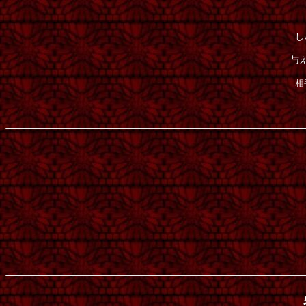
し
与
相