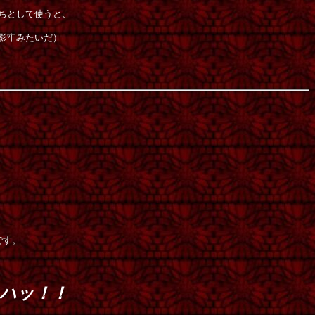
ちとして使うと、
影牢みたいだ）
、
です。
ハッ！！