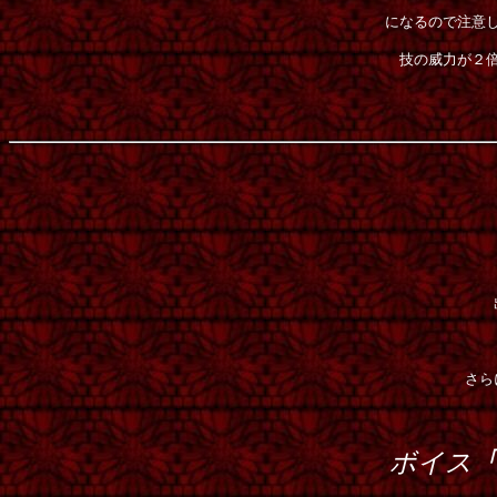
になるので注意
技の威力が２
さら
ボイス