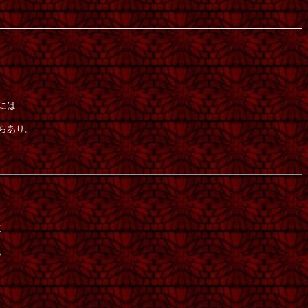
には
らあり。
て
。