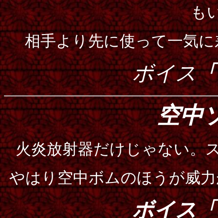
も
相手より先に使って一気に
ボイス
「
空中
火炎放射器だけじゃない。
やはり空中ボムのほうが威力
ボイス「