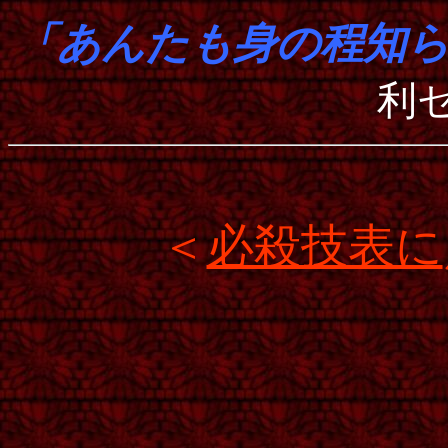
「あんたも身の程知
利
＜
必殺技表に