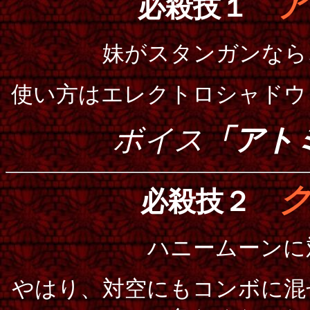
ア
必殺技１
妹がスタンガンなら
使い方はエレクトロシャドウ
ボイス
「アト
必殺技２
ハニームーンに
やはり、対空にもコンボに混