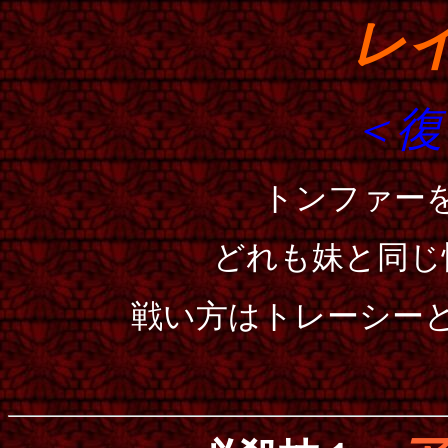
レ
＜復
トンファー
どれも妹と同じ
戦い方はトレーシー