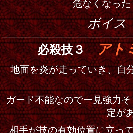
危なくなった
ボイス
アト
必殺技３
地面を炎が走っていき、自
ガード不能なので一見強力そ
定が
相手が技の有効位置に立っ