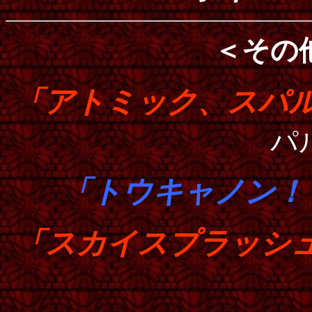
．
＜その
「アトミック、スパ
パ
「トウキャノン！
「スカイスプラッシ