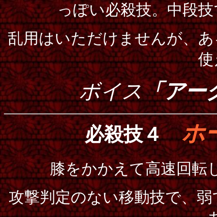
っぽい必殺技。中段技
乱用はいただけませんが、あ
使
ボイス
「アー
ホ
必殺技４
膝をかかえて高速回転
攻撃判定のない移動技で、弱