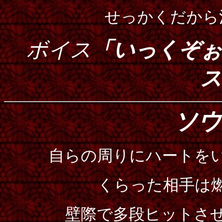
せっかくだから
ボイス
「いっくぞぉ
ス
ソウ
自らの周りにハートを
くらった相手は
壁際で多段ヒットさ