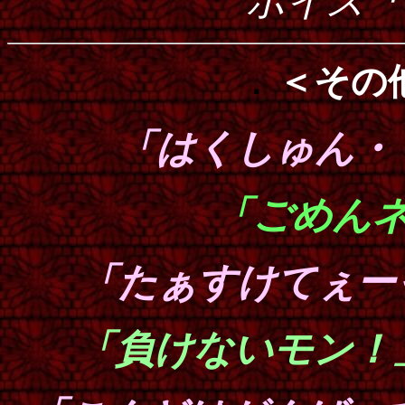
ボイス
「
．
＜その
「はくしゅん
「ごめん
「たぁすけてぇ
「負けないモン