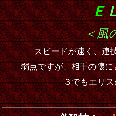
Ｅ
＜風
スピードが速く、連
弱点ですが、相手の懐に
３でもエリス