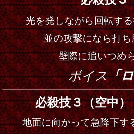
光を発しながら回転する
並の攻撃になら打ち
壁際に追いつめ
ボイス
「ロ
必殺技３（空中）
地面に向かって急降下す