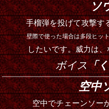
ソ
手榴弾を投げて攻撃す
壁際で使った場合は多段ヒッ
したいです。威力は、
ボイス
「く
空中
空中でチェーンソー