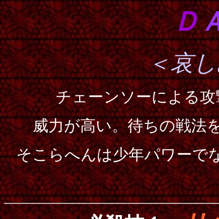
Ｄ
＜哀し
チェーンソーによる攻
威力が高い。待ちの戦法
そこらへんは少年パワーで