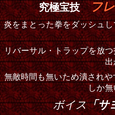
フレ
究極宝技
炎をまとった拳をダッシュし
リバーサル・トラップを放つ
出
無敵時間も無いため潰されや
しか無
ボイス
「サ