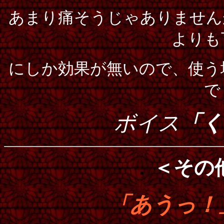
あまり痛そうじゃありません
よりも
にしか効果が無いので、使う
で
ボイス
「く
．
＜その
「あうっ