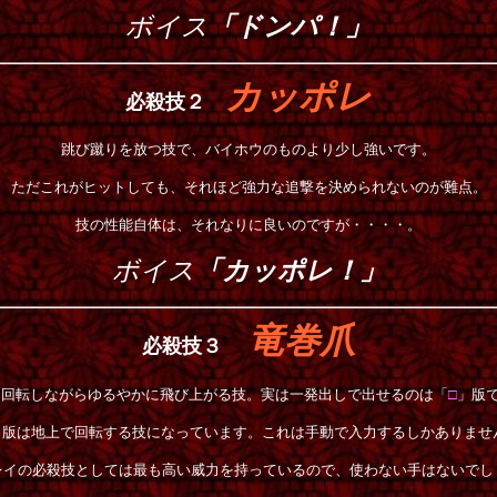
ボイス
「ドンパ！」
カッポレ
必殺技２
跳び蹴りを放つ技で、バイホウのものより少し強いです。
ただこれがヒットしても、それほど強力な追撃を決められないのが難点。
技の性能自体は、それなりに良いのですが・・・・。
ボイス
「カッポレ！」
竜巻爪
必殺技３
回転しながらゆるやかに飛び上がる技。実は一発出しで出せるのは「
□
」版
」版は地上で回転する技になっています。これは手動で入力するしかありませ
レイの必殺技としては最も高い威力を持っているので、使わない手はないでし