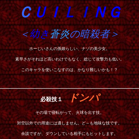
Ｃ
ＵＩ
ＬＩ
ＮＧ
＜
幼き
蒼炎
の暗殺者＞
ホーじいさんの孫娘らしい、ナゾの美少女。
素早さがそれほど高いわけでもなく、総じて攻撃力も低い。
このキャラを使いこなすのは、かなり難しいかも！？
ドンパ
必殺技１
その場で寝転がって、火球を出す技。
対空以外での用途には適しません。ど～も地味な技です。
余談ですが、ダウンしている相手にもヒットします。