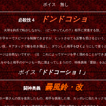
．
ボイス 無し
ドンドコショ
必殺技４
火球を鈎爪で転がしながら、（ど～やってんの？）相手に突進する技。
十字キーでスピードを制御できますが、ヒットさせても反撃を受けるという
い技。Ｒアタックで敵を吹き飛ばし、ダウンした相手を
ひく
ようにして使う
ージは全然ないですが、（泣 これによってゲージを早く溜めることができ
れをやると相手のゲージも一気に溜まってしまうので、特殊挑発「愛励」をお
ボイス
「ドドコーショ！」
曇風鈴・改
闘神奥義
ホー爺さんの技を改良したもの。相手を挑発した後、カッポレに似たキック