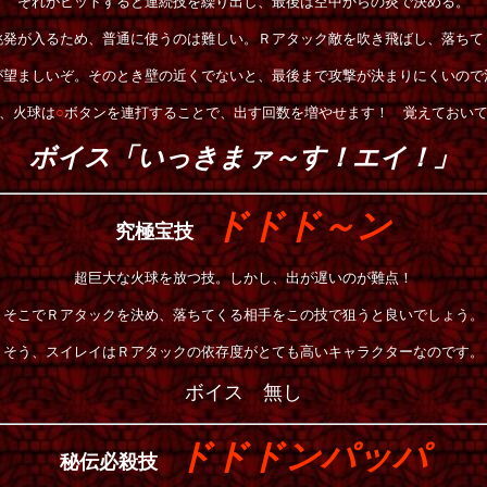
それがヒットすると連続技を繰り出し、最後は空中からの炎で決める。
挑発が入るため、普通に使うのは難しい。Ｒアタック敵を吹き飛ばし、落ちて
が望ましいぞ。そのとき壁の近くでないと、最後まで攻撃が決まりにくいので
、火球は
○
ボタンを連打することで、出す回数を増やせます！ 覚えておい
ボイス「いっきまァ～す！エイ！」
ドドド～ン
究極宝技
超巨大な火球を放つ技。しかし、出が遅いのが難点！
そこでＲアタックを決め、落ちてくる相手をこの技で狙うと良いでしょう。
そう、スイレイはＲアタックの依存度がとても高いキャラクターなのです。
ボイス 無し
ドドドンパッパ
秘伝必殺技