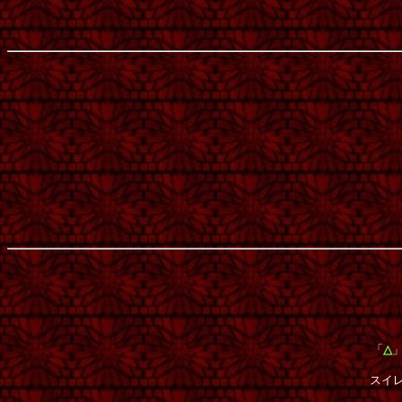
「
△
スイ