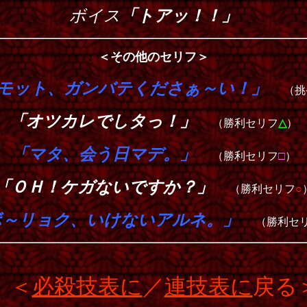
ボイス
「トアッ！！」
．
．
＜その他のセリフ＞
モット、ガンバテくださぁ～い！」
（挑
「オツカレでしタっ！」
（勝利セリフ
△
）
「マタ、会う日マデ。」
（勝利セリフ
□
）
「ＯＨ！ケガないですか？」
（勝利セリフ
○
ボ～リョク、いけないアルネ。」
（勝利セ
＜
必殺技表に
／
連技表に
戻る