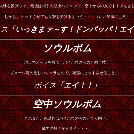
火球を投げつけ、最後は相手の頭上へジャンプ、空中からの炎でトドメをさ
、
しかし
ヒットさせても反撃を受けるという・・・（いい加減にしろ）
イス
「いっきまァ～す！ドンパッパ！エイ
ソウルボム
地上でオーラを放つ、バイホウのものと同じ技。
ダメージ源の乏しいキャラなので、確実にヒットさせること。
ボイス
「エイ！！」
空中ソウルボム
これまた、色以外はバイホウのものと全く同じ。
威力の無さがイタイ・・・。