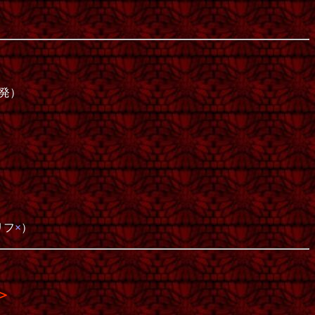
発）
）
リフ
×
）
＞