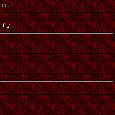
します。
！」