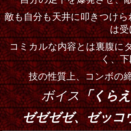
敵も自分も天井に叩きつけら
は受
コミカルな内容とは裏腹に
く、下
技の性質上、コンボの
ボイス
「くらえ
ゼゼゼゼ、ゼッコ