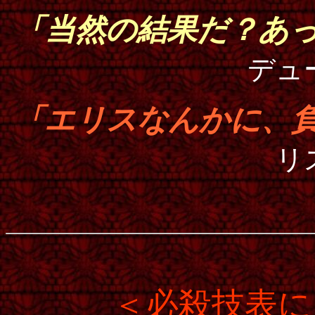
「当然の結果だ？あ
デュ
「エリスなんかに、
リ
＜
必殺技表に