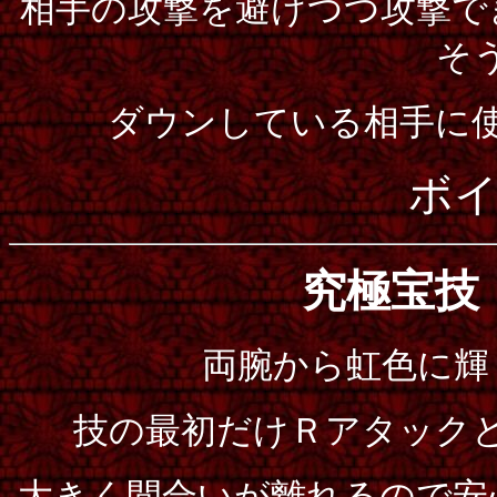
相手の攻撃を避けつつ攻撃で
そ
ダウンしている相手に
ボ
究極宝
両腕から虹色に輝
技の最初だけＲアタック
大きく間合いが離れるので安