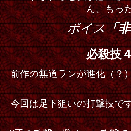
ん、もっ
ボイス
「非
必殺技
前作の無道ランが進化（？
今回は足下狙いの打撃技で