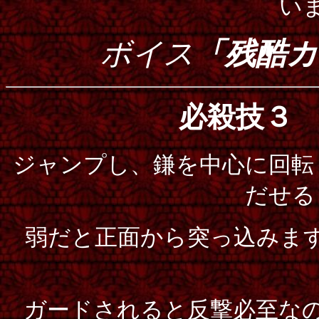
い
ボイス
「残酷カ
必殺技
ジャンプし、鎌を中心に回転
だせる
弱だと正面から突っ込みま
ガードされると反撃必至な