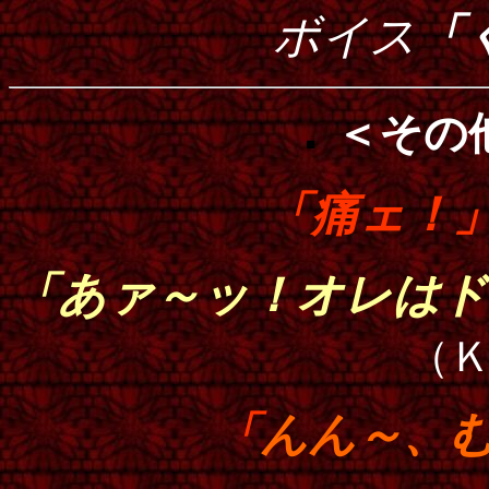
ボイス
「
．
＜その
「痛ェ
「あァ～ッ！オレは
（
「
んん～、