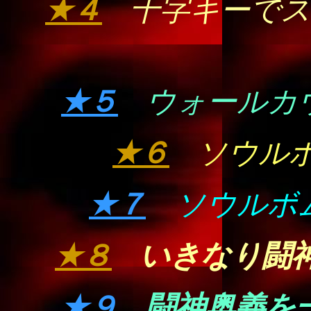
★４
十字キーで
★５
ウォールカ
★６
ソウル
★７
ソウルボ
★８
いきなり闘
★９
闘神奥義を