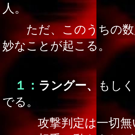
人。
ただ、このうちの数
妙なことが起こる。
１：
ラングー、
もしく
でる。
攻撃判定は一切無い