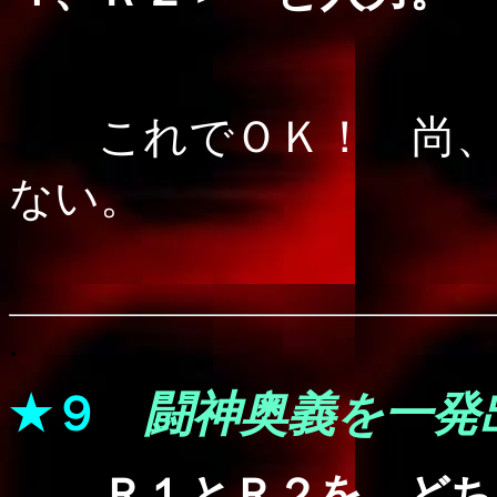
これでＯＫ！ 尚、
ない。
.
★９
闘神奥義を一発
Ｒ１とＲ２を、どち