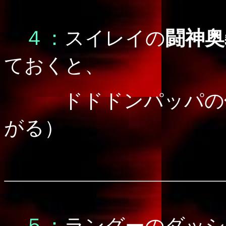
.
４：
スイレイの
闘神奥
ておくと、
ドドドンパッパの
がる）
.
５：
ラングーのダッシ