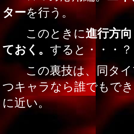
ター
を行う。
このときに
進行方向
ておく。
すると・・・？
この裏技は、同タイ
つキャラなら誰でもでき
に近い。