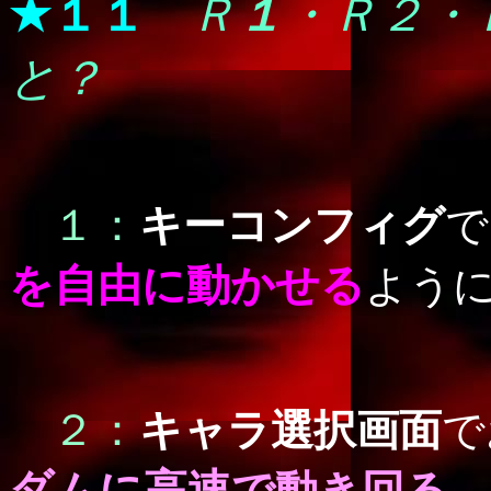
★１１
Ｒ
１
・Ｒ２・
と？
１：
キーコンフィグ
で
を自由に動かせる
よう
２：
キャラ選択画面
で
ダムに高速
で動き回る。