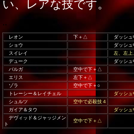
い、レアな技です。
..
レオン
下＋△
ダッシュ
ショウ
ダッシュ
スイレイ
左、左上、
デューク
ダッシュ
バルガ
空中で下＋△
エリス
左下＋△
ゾラ
空中で下＋○
トレーシー＆レイチェル
ダッシュ
シュルツ
空中で必殺技４
ガイア＆タウ
ダッシュ
デヴィッド＆ジャッジメン
空中で下＋△
ト