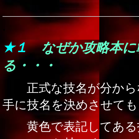
.
★１
なぜか攻略本に
る・・・
正式な技名が分からな
手に技名を決めさせても
黄色で表記してある技