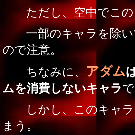
ただし、空中でこの
一部のキャラを除い
ので注意。
アダム
ちなみに、
ムを
消費しないキャラ
で
しかし、このキャラ
まう。