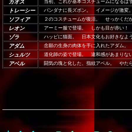
カオス
当初、これが基本コスチュームになるは
トレーシー
バンダナに長ズボン。 イメージが激変。
ソフィア
２のコスチュームが復活。 せっかくだか
レオン
アーミー服で登場。 しかも目が赤い！
ゾラ
ハッピに猫面。 日本文化もお好きなよ
アダム
念願の生身の肉体を手に入れたアダム。 
シュルツ
道化師の姿で登場。 違和感があまりな
アベル
闘気の塊と化した、指紋アベル。 やたら
.