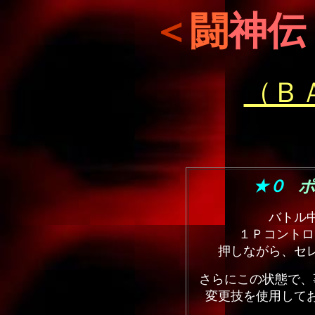
＜
闘
神伝
（Ｂ
★０
バトル
１Ｐコントロ
押しながら、セ
さらにこの状態で、
変更技を使用して