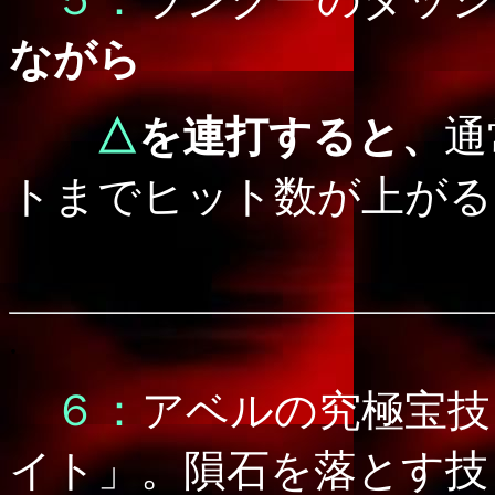
ながら
△
を連打すると、
通
トまでヒット数が上がる
.
６：
アベルの究極宝技
イト」。隕石を落とす技