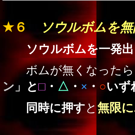
.
★６
ソウルボムを無
ソウルボムを一発出
ボムが無くなったら
ン」
と
□
・
△
・
×
・
○
いず
無限に
同時に押す
と