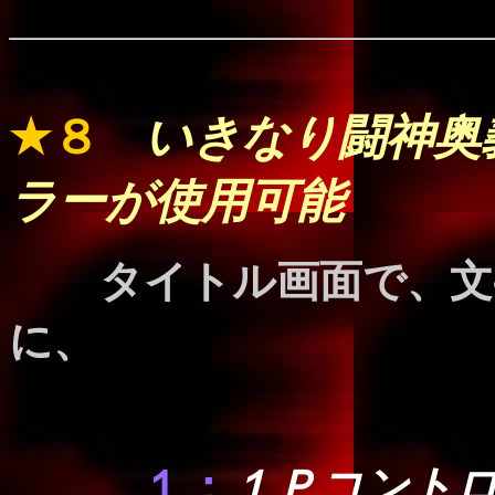
.
★８
いきなり闘神奥
ラーが使用可能
タイトル画面で、文
に、
１：
１Ｐコント