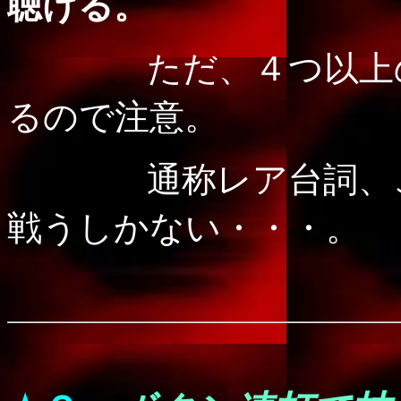
聴ける。
ただ、４つ以上
るので注意。
通称レア台詞、これ
戦うしかない・・・。
.