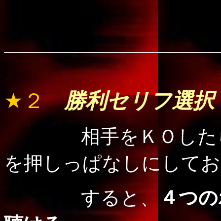
.
.
★２
勝利セリフ選択
相手をＫＯした
を押しっぱなしにしてお
すると、
４つの