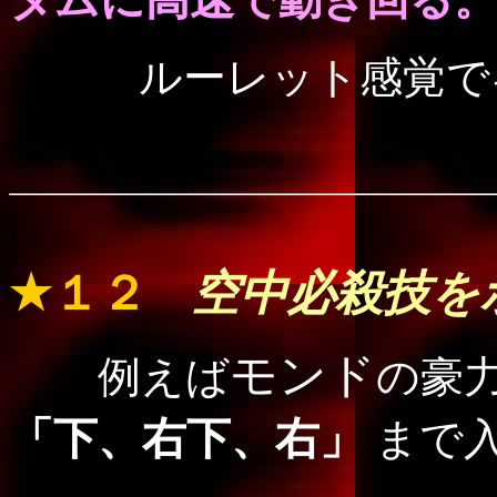
ルーレット感覚で
.
★１２
空中必殺技を
モンド
例えば
の豪
「下、右下、右」
まで