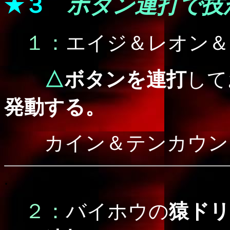
★３
ボタン連打で技
１：
エイジ＆レオン＆
△
ボタンを連打
して
発動する。
カイン＆テンカウン
.
２：
バ
イホウの
猿ド