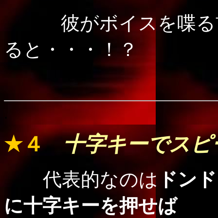
彼がボイスを喋る
ると・・・！？
.
★４
十字キーでスピ
代表的なのは
ドンド
に十字キーを
押せば