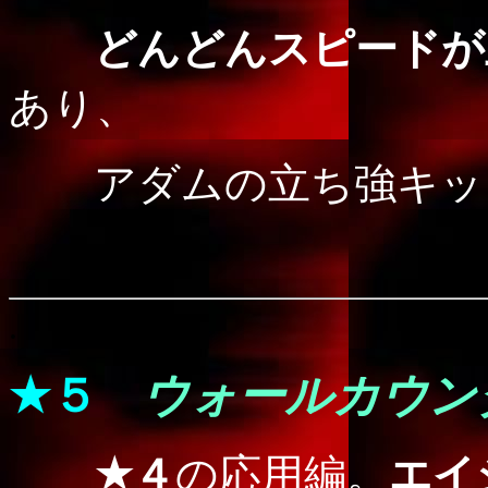
どんどんスピードが
あり、
アダムの立ち強キック
.
★５
ウォールカウン
★４
の応用編。
エイ