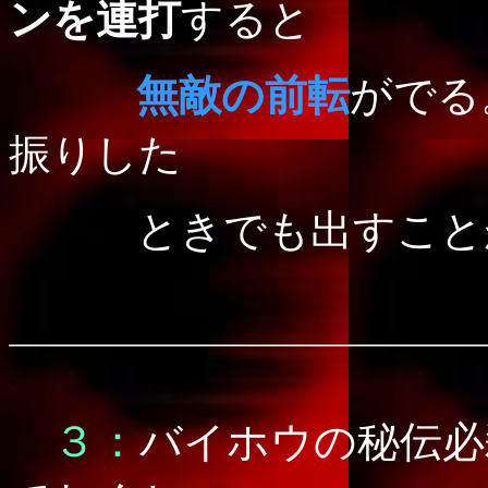
ンを連打
すると
無敵の前転
がでる
振りした
ときでも出すこと
.
３：
バイホウの秘伝必