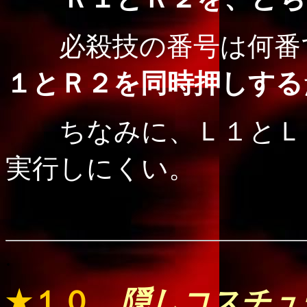
必殺技の番号は何番
１とＲ２を同時押しする
ちなみに、Ｌ１とＬ
実行しにくい。
.
★１０
隠しコスチュ