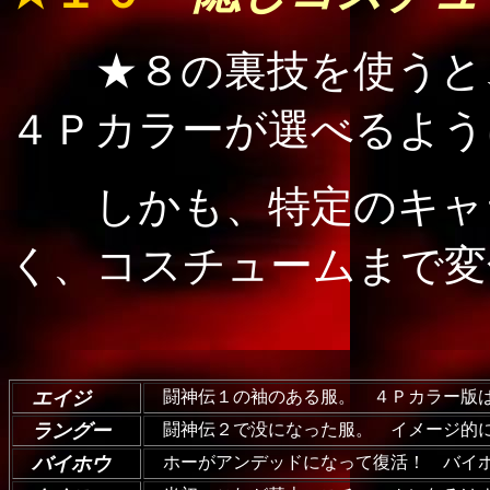
★８の裏技を使うと
４Ｐカラーが選べるよう
しかも、特定のキャラ
く、コスチュームまで変
エイジ
闘神伝１の袖のある服。 ４Ｐカラー版は
ラングー
闘神伝２で没になった服。 イメージ的に
バイホウ
ホーがアンデッドになって復活！ バイホ