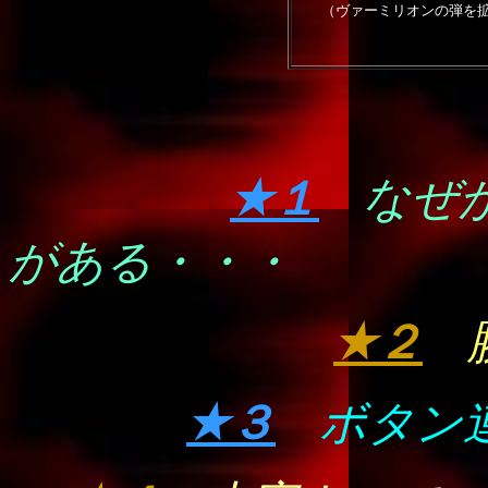
（ヴァーミリオンの弾を
★１
なぜ
がある・・・
★２
★３
ボタン