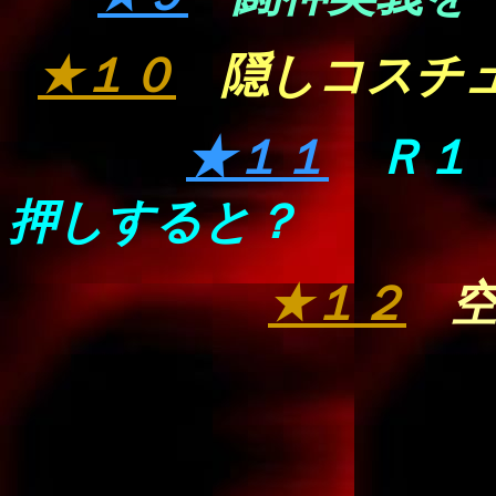
★１０
隠しコスチ
★１１
Ｒ１
押しすると？
★１２