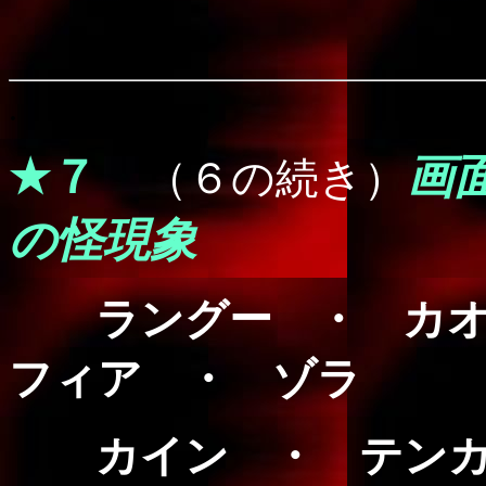
.
★７
画
（６の続き）
の怪現象
ラングー ・ カ
フィア ・ ゾラ
カイン ・ テンカ