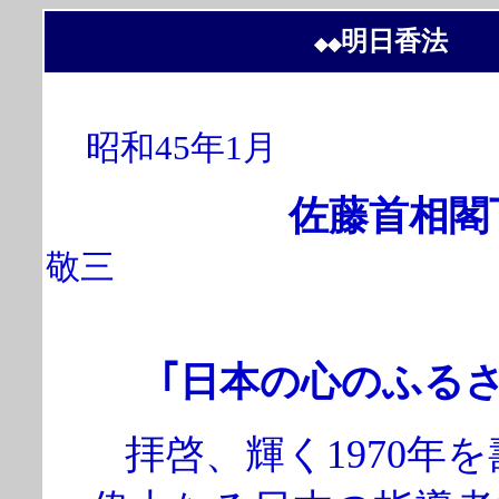
明日香法
◆◆
昭和45年1月
佐藤首
敬三
｢日本の心のふる
拝啓、輝く1970年