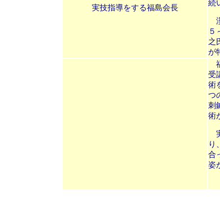
続
実技指導をする福島会長
漢
５
之
が
福
受
術
つ
刺
術
実
り
合
姿