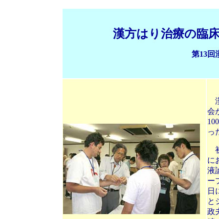
漢方はり治療の臨床
第13
漢
会
1
っ
初
に
液
ー
日
と
政