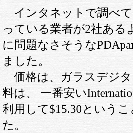
インタネットで調べて
っている業者が2社ある
に問題なさそうなPDApa
ました。
価格は、ガラスデジタイザ(P
料は、 一番安いInternationa
利用して$15.30というこ
た。