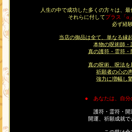
人生の中で成功した多くの方々は、最
それらに付して
プラス「α
必ず経
当店の御品は全て、単なる縁
本物の呪術師・
真の護符・霊符・
真の呪術、呪法を
祈願者の心の
強力に増幅し
● あなたは、自分
護符・霊符・開
開運、祈願成就で