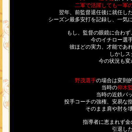
二軍で活躍しても一軍
翌年、前監督退任後に就任し
シーズン最多安打を記録し、一気
もし、監督の眼鏡に合わず
今のイチロー選
彼ほどの実力、才能であ
しかしス
今の状況も変
野茂選手
の場合は変則
当時の
仰木
当時の近鉄バ
投手コーチの強権、安易な
そのまま肩や肘を
指導者に恵まれず金
引退し