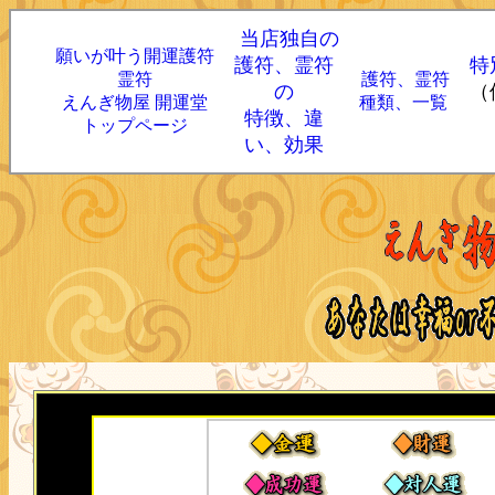
当店独自の
願いが叶う開運護符
護符、霊符
特
霊符
護符、霊符
の
（
えんぎ物屋 開運堂
種類、一覧
特徴、違
トップページ
い、効果