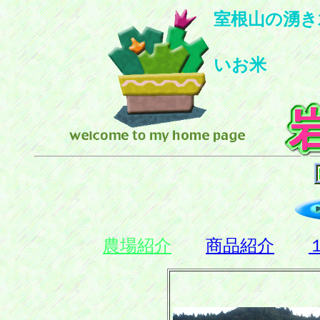
室根山の湧き
美
いお米
農場紹介
商品紹介