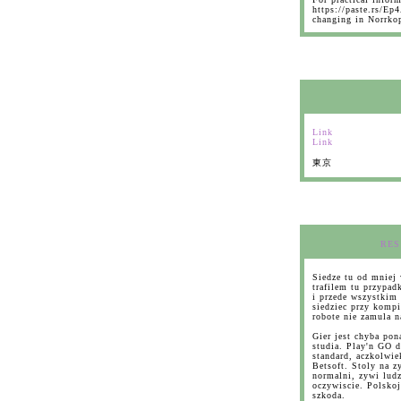
https://paste.rs/Ep4
changing in Norrko
Link
Link
東京
RES
Siedze tu od mniej 
trafilem tu przypad
i przede wszystkim 
siedziec przy komp
robote nie zamula 
Gier jest chyba pon
studia. Play'n GO 
standard, aczkolwie
Betsoft. Stoly na z
normalni, zywi ludz
oczywiscie. Polskoj
szkoda.