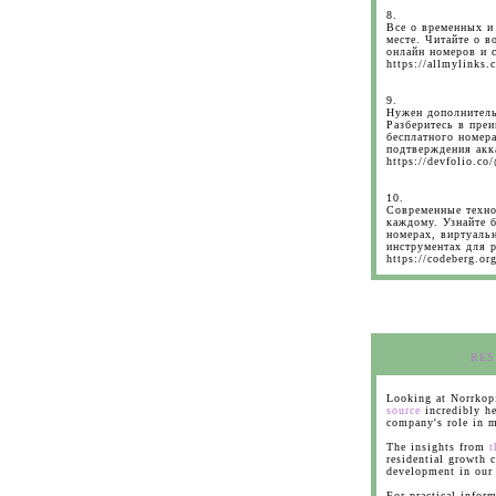
8.
Все о временных и
месте. Читайте о 
онлайн номеров и 
https://allmylinks
9.
Нужен дополнитель
Разберитесь в пре
бесплатного номер
подтверждения акк
https://devfolio.c
10.
Современные техно
каждому. Узнайте 
номерах, виртуаль
инструментах для р
https://codeberg.or
RES
Looking at Norrkop
source
incredibly he
company's role in m
The insights from
t
residential growth 
development in our 
For practical infor