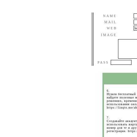
NAME
MAIL
WEB
IMAGE
PASS
6.
Нужен бесплатный 
найдете полезные 
решениях, временн
использования онл
https://linqto.me/a
7.
Создавайте аккаунт
использовать вирт
номер для тг и др
регистрации. https: