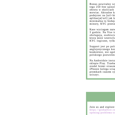
Bonus powitalny wy
tego 250 free spino
obrotu w okolicach 
mowiac. Aktualne k
podejrzec na [url=h
aplikacja[/url] jak 
minimalna to bodajz
minuty, KYC przesz
Kase wyciagam zazwy
3 godzin. Na Vise 
obsluguja, osobisci
ktora mnie wnerwila
KYC logiczne, tylko
Support jest po pol
anglojezycznego kon
konkretnie, nie ogo
polskiego pozwoleni
Na Androidzie insta
sklepie Play. Trzeb
zrodel brzmi strasz
iPhonie kolega scia
promkach czasem syp
uciszyc.
Join us and explore
https://globalfice.
opening-problems-o