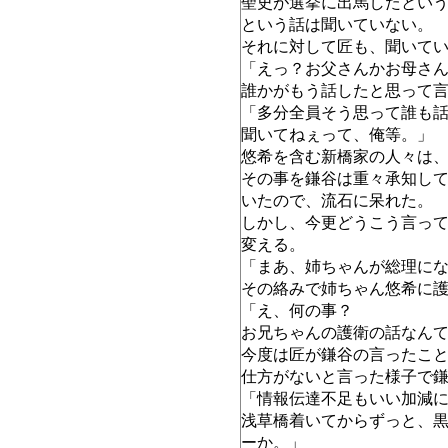
聖史が選挙に出馬したとい
という話は聞いていない。
それに対して匠も、聞いて
「えっ？お父さんかお母さ
誰かがもう話したと思って
「多分全員そう思って誰も
聞いてねぇって、俺等。」
悠希を含む新橋家の人々は
その事を鎌谷は重々承知し
いたので、流石に呆れた。
しかし、今更どうこう言っ
変える。
「まあ、姉ちゃんが総理に
その絡みで姉ちゃん悠希に
「え、何の事？
お兄ちゃんの護衛の話なん
今度は匠が鎌谷の言ったこ
仕方がないと言った様子で
「情報伝達不足もいい加減
浅草橋着いてからずっと、
ーか。」