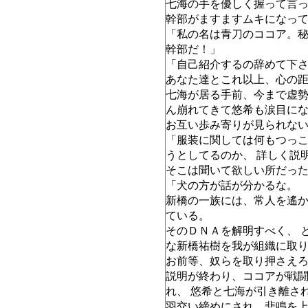
七海の手を優しく握って言っ
幹部がますますムキになっ
「私の名は青刀のココア。
幹部だ！」
「自己紹介するの辞めて下
あなた達とこれ以上、心の
七海が居る手前、今まで虚勢
ん崩れてきて悠希も涙目に
お互い歩み寄りが見られな
「服装に関しては何もつっ
うとしてるのか、 詳しく説
そこは聞いて欲しい所だっ
「犬の方が話が分かるな。
新橋の一族には、常人を遙
ている。
そのＤＮＡを解明すべく、 
な新橋祐樹を我が組織に取
お前等、奴らを取り押さえ
説明が終わり、ココアが戦
れ、 悠希と七海が引き離さ
羽交い締めにされ、悲鳴を上