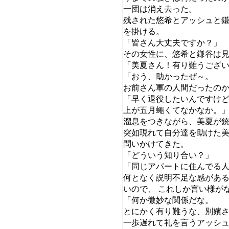
一団は消え去った。
残された悠希とアッシュと
を掛ける。
「皆さん大丈夫ですか？」
その女性に、悠希と鎌谷は
「美夏さん！有り難うござ
「おう、助かったぜ～。
お前さん軍の人間だったの
「早く退役したいんですけ
上が五月蠅くてなかなか。
溜息をつきながら、美夏が
突如現れて自分達を助けた
問いかけてきた。
「どういう知り合い？」
「同じアパートに住んでる
何となく説明不足な感があ
いので、 これしか言い様が
「何か微妙な関係だな。
とにかく有り難うな、別嬪
一歩遅れて礼を言うアッシ