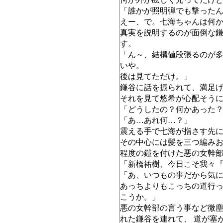
「誰かが照明弾でも撃った
えー、で。七海ちゃんは何
真実を説明するのが面倒な
す。
「ん～、結構値段張るのが
いや。
後は見てただけ。」
鎌谷に話を振られて、満足
それを見て悠希が心配そう
「どうしたの？何かあった
「あ…あれ何…？」
震える手で七海が指さす先
その中心には髪を三つ編みお
程度の鎧を付けた悪の女幹
「新橋祐樹、今日こそ我々
「あ、いつもの事だから気
あっちよりもこっちの道行
こうか。」
悪の女幹部の言う事など微
れた鎌谷を連れて、 道が塞