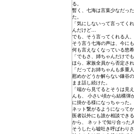
る。
暫く、七海は言葉少なだっ
た。
「気にしないって言ってく
んだけど…
でも、そう言ってくれる人
そう言う七海の声は、今に
何も言えなくなっている悠
「でもさ、姉ちゃんだけで
ほら、家族全員から否定さ
「だってお姉ちゃんも多重
慰めかどうか解らない鎌谷
まま話し続けた。
「端から見てるとそうは見
んも、 小さい頃から結構弾
に掛かる様になっちゃった
ネット繋がるようになって
医者以外にも誰か相談でき
から、 ネットで知り合った
そうしたら嘘吐き呼ばわり