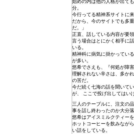
始めの内は他の人格が出て
分。
今行ってる精神系サイトに
だから、今のサイトでも多
だ。」
正直、話している内容が要領
言う場合はとにかく相手に
いる。
精神科に病気に掛かってい
が多い。
悠希でさえも、『何処が障
理解されない辛さは、多か
の筈だ。
今だ続く七海の話を聞いて
が、 ここで投げ出してはい
三人のテーブルに、注文の品
事を話し終わったのか大分
悠希はアイスミルクティー
ホットコーヒーを飲みながら
い話をしている。