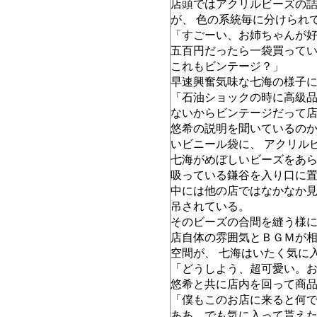
店頭ではアクリルビーズの
が、 色の系統毎に分けられ
「すごーい、お姉ちゃんが
五百円だったら一袋買って
これもビンテージ？」
早速興奮気味な七海の様子
「石油ショックの時に高級品
ないからビンテージだって
悠希の説明を聞いているの
いビニール袋に、 アクリル
七海がめぼしいビーズをあら
吸っている鎌谷を入り口に
中には他の店ではなかなか
吊されている。
そのビーズの合間を縫う様
店自体の雰囲気とＢＧＭが
空間が、 七海はいたく気に
「どうしよう、超可愛い。
悠希と共に店内を回って商
「僕もこのお店に来ると何
ああ、でも気に入って貰え