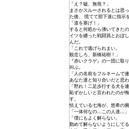
「え？嘘、無視？」
まさかスルーされるとは思
た後、 慌てて部下達に指示
「道を塞げ！」
すると何処から沸いてきたの
イツを纏った戦闘員とおぼし
んだ。
「これで逃げられまい。
観念しろ、新橋祐樹！」
『赤いクラゲ』の一団に取
叫ぶ。
「人の名前をフルネームで
あなた達と知り合いだと思
「黙れ！二足歩行する犬を
恥ずかしいと言われたのが
す。
怯えている七海が、悠希の
「一体何なの…この人達…
「僕にもよく解らない。
勤めて解らないようにして