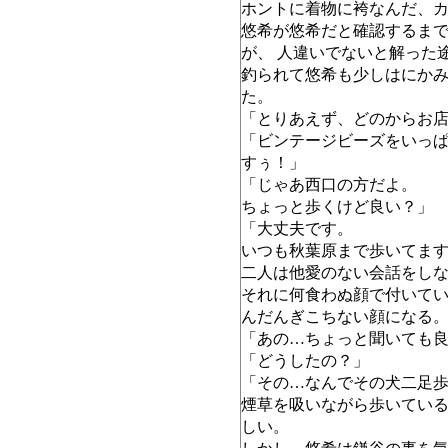
ホントに着物に袴なんだ、
悠希が悠希だと確認するま
が、 人違いでないと解った
釣られて悠希も少しはにか
た。
「とりあえず、どのからお
「ビンテージビーズをいっ
すぅ！」
「じゃあ西口の方だよ。
ちょっと歩くけど良い？」
「大丈夫です。
いつも秋葉原まで歩いてま
二人は他愛のない会話をし
それに何食わぬ顔で付いて
んだんぎこちない顔になる
「あの…ちょっと聞いても
「どうしたの？」
「その…なんでその犬二足
煙草を吸いながら歩いてい
しい。