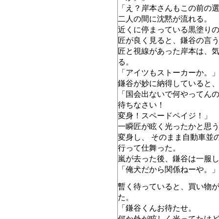
「え？岸本さんもこの前の
二人の間に沈黙が流れる。
近くに停まっている黒塗り
匠が良く見ると、鎌谷の言
匠と視線があった岸本は、
る。
「アイツもストーカーか。
鎌谷が妙に納得していると
「国会出ないで何やってん
待ちなさい！
変身！スペードペイジ！」
一瞬匠が眩く光ったかと思
変身し、 そのまま自動車並
行って仕舞った。
嵐が去った後、鎌谷は一服
「俺犬だから関係ねーや。
暫く待っていると、買い物
た。
「鎌谷くんお待たせ。
何か外が眩しく光ってたけ