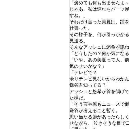
「褒めても何も出ませんよ
じゃあ、私は連れをパーツ
すね。」
それだけ言った美夏は、踵
仕舞った。
その様子を、何か引っかか
見送る。
そんなアッシュに悠希が訊
「どうしたの？何か気にな
「いや、あの美夏って人、
気のせいかな？」
「テレビで？
余りテレビ見ないからわか
鎌谷君知ってる？」
アッシュと悠希が首を傾げ
た様だ。
「そう言や俺もニュースで
鎌谷が考えること暫く。
思い当たる節があったらし
せながら、 泣きそうな目で