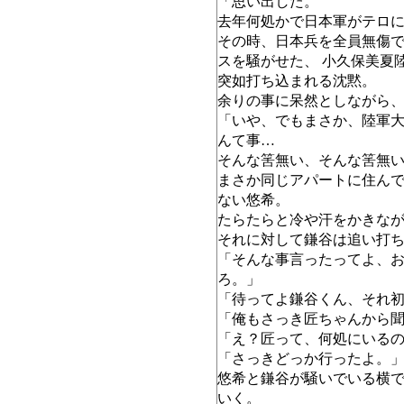
「思い出した。
去年何処かで日本軍がテロ
その時、日本兵を全員無傷
スを騒がせた、 小久保美夏
突如打ち込まれる沈黙。
余りの事に呆然としながら
「いや、でもまさか、陸軍
んて事…
そんな筈無い、そんな筈無
まさか同じアパートに住ん
ない悠希。
たらたらと冷や汗をかきな
それに対して鎌谷は追い打
「そんな事言ったってよ、
ろ。」
「待ってよ鎌谷くん、それ
「俺もさっき匠ちゃんから
「え？匠って、何処にいる
「さっきどっか行ったよ。
悠希と鎌谷が騒いでいる横
いく。