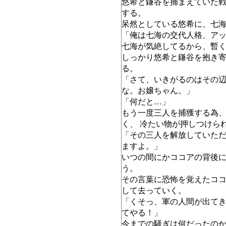
悠希と鎌谷を捕まえていた
する。
呆然としている悠希に、七
「俺は七海の交代人格、ア
七海が気絶してるから、暫
しっかり悠希と鎌谷を抱き
る。
「さて、いきがるのはその
な。お嬢ちゃん。」
「何だと…」
もう一度三人を捕獲する為
く、 冷たい物が押しつけら
「その三人を解放していた
ますよ。」
いつの間にかココアの背後
う。
その言葉に恐怖を覚えたコ
して去っていく。
「くそっ、軍の人間が出て
てやる！」
今までの騒ぎは何だったの