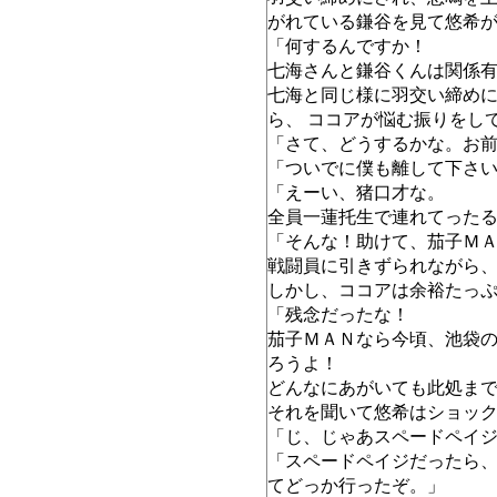
がれている鎌谷を見て悠希
「何するんですか！
七海さんと鎌谷くんは関係
七海と同じ様に羽交い締め
ら、 ココアが悩む振りをし
「さて、どうするかな。お
「ついでに僕も離して下さ
「えーい、猪口才な。
全員一蓮托生で連れてった
「そんな！助けて、茄子Ｍ
戦闘員に引きずられながら
しかし、ココアは余裕たっ
「残念だったな！
茄子ＭＡＮなら今頃、池袋
ろうよ！
どんなにあがいても此処ま
それを聞いて悠希はショッ
「じ、じゃあスペードペイ
「スペードペイジだったら
てどっか行ったぞ。」