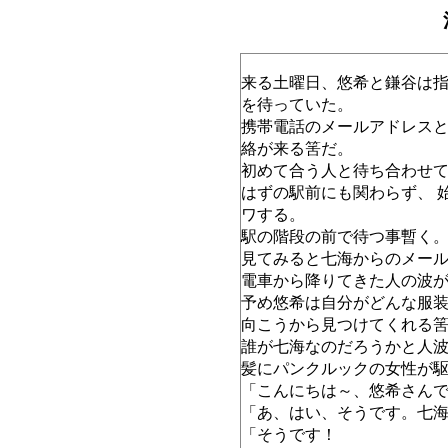
来る土曜日、悠希と鎌谷は
を待っていた。
携帯電話のメールアドレス
絡が来る筈だ。
初めて合う人と待ち合わせ
はずの駅前にも関わらず、 
ワする。
駅の階段の前で待つ事暫く
見てみると七海からのメー
電車から降りてきた人の波
予め悠希は自分がどんな服
向こうから見つけてくれる
誰が七海なのだろうかと人波
髪にパンクルックの女性が
「こんにちは～、悠希さん
「あ、はい、そうです。七
「そうです！