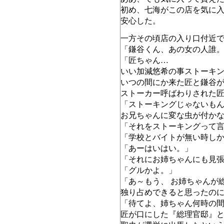
初め、七海がこの店を気に
安心した。
一方その頃店の入り口付近
「鎌谷くん、あの女の人誰
「匠ちゃん…
いい加減悠希の事ストーキ
いつの間にか来た匠と鎌谷
ストーカー呼ばわりされた
「ストーキングじゃないも
お兄ちゃんに変な虫が付か
「それをストーキングって
「学校とバイトが無い時し
「あーはいはい。」
「それにお姉ちゃんにも見
「グルかよ。」
「あ～もう、 お姉ちゃんが
独り占めできると思ったの
「待てよ、姉ちゃん何時の
匠が口にした『総理官邸』