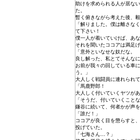
助けを求められる人が居な
た。
暫く俯きながら考えた後、
「解りました。僕は離さな
て下さい！
僕一人が着いていけば、あ
それを聞いたココアは満足
「意外といなせな奴だな。
良し解った、私とてそんな
お前が我々の回している車
う。」
大人しく戦闘員に連れられ
「馬鹿野郎！
大人しく付いていくヤツが
「そうだ、付いていくこと
鎌谷に続いて、何者かが声
「誰だ！」
ココアが良く目を懲らすと
投げていた。
「七海さん…？」