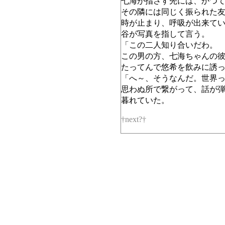
七海が指さす先には、かつ
その隣には同じく振られた
時が止まり、呼吸が出来て
谷が写真を指して言う。
「この二人知り合いだわ。
この男の方、七海ちゃんの彼
たってんで悠希を飲みに誘
「へ～、そうなんだ。世界
思わぬ所で繋がって、話が
暮れていた。
†next?†