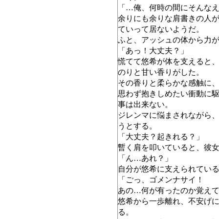
「…俺、何時の間にそんな
余りにも余りな肩書きの人
ていって居ないようだ。
ふと、アッシュの体から力
「あっ！大丈夫？」
慌てて悠希が体を支えると
のりと甘い香りがした。
その香りと柔らかな感触に
思わず抱きしめたい衝動に
事は出来ない。
ジレンマに悩まされながら
うとする。
「大丈夫？起きれる？」
暫く肩を叩いていると、彼
「ん…あれ？」
自分が悠希に支えられてい
「ごっ、ゴメンナサイ！
あの…何が有ったのか覚え
悠希から一歩離れ、不安げ
る。