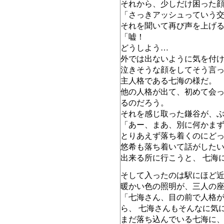
それから、少しだけ困った
「さっきアッシュっていう
それを聞いて再び声を上げ
「嘘！
どうしよう…
外では出ないように気を付
泣きそうな顔をしてそう言
主人格である七海の様だ。
他の人格が出て、初めて会
るのだろう。
それを感じ取った鎌谷が、
「あー、まあ、別に何かま
とりあえず落ち着くのにど
悠希も落ち着いて話がした
出来る所に行こうと、 七海
そして入ったのは駅にほど
暖かい色の照明が、三人の
「七海さん、目の前で人格
ら、 七海さんもそんなに気
まだ落ち込んでいる七海に