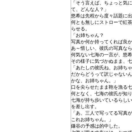
「そう言えば、ちょっと気
て、どんな人？」
悠希は先程から度々話題に
何とも無しにストローで紅
らせる。
「お姉ちゃん？
写真か何か持ってくれば良
あ～惜しい、彼氏の写真な
何気ない七海の一言が、悠
その様子に気づかぬまま、
「あたしの彼氏ね、お姉ち
だからどうって訳じゃない
かな、お姉ちゃん。」
口を尖らせたまま鞄を漁る
何となく、七海の彼氏が知
七海が持ち歩いているらし
を差し出す。
「あ、三人で写ってる写真
これお姉ちゃん。」
鎌谷の予感は的中した。