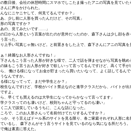
の数日後、会社の休憩時間にスマホでしこたま撮ったアニの写真を見ていた
下さんに声をかけられた。
そんなにニヤニヤして、何見てるんですか？」
ああ、少し前に人形を買ったんだけど、その写真」
人形の写真ですか？
、あの、見てみたいです……」
の口から人形という言葉が出たのが意外だったのか、森下さんは少し顔を赤
そう言った。
まり上手い写真じゃ無いけど。と前置きをした上で、森下さんにアニの写真を
。
わぁ！綺麗なお人形さんですね！」
下さんもこう言った人形が好きな様で、二人で話を弾ませながら写真を眺め
私の妹もこう言うお人形が好きで欲しいって言ってるんですけど、高くて手が
から、 働ける様になってお金が貯まったら買いたいなって、よく話してるんで
そうなんですか。
ける様になってって、まだ中学生とか？」
高校生なんですけど、学校がバイト禁止なのと進学クラスだから、バイトが出
んですよ。
から、早くても買えるのは大学生になってからかなって言ってます」
進学クラスってのも凄いけど、校則ちゃんと守ってるのも凄い」
く二人で談笑しているうちに、こんな話になった。
ところで、このお人形さんって名前付けてたりするんですか？」
っか、そう言えばドール系のサイトを見る限り、各ご家庭それぞれ人形に名
けているし、 森下さんがそう言うサイトを見ているのなら気になる所だろう。
ので俺は素直に答えた。