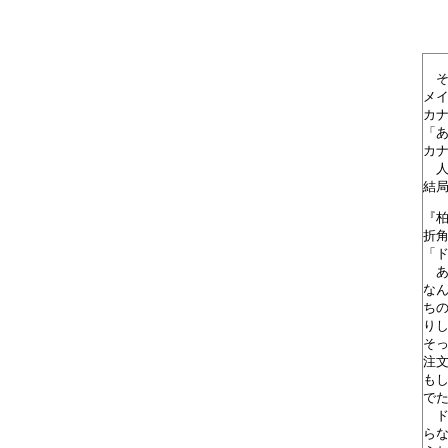
そ
メ
カ
「
カ
人
結
『
折
「
あ
な
ち
り
そ
注
も
で
ド
ら