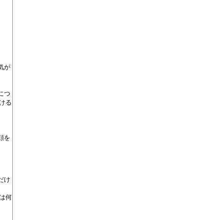
気が
につ
ける
顔を
。
だけ
は何