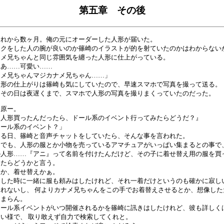
第五章 その後
れから数ヶ月。俺の元にオーダーした人形が届いた。
イクをした人の腕が良いのか篠崎のイラストが的を射ていたのかはわからない
ナメ兄ちゃんと同じ雰囲気を纏った人形に仕上がっている。
ああ……可愛い……
ナメ兄ちゃんマジカナメ兄ちゃん……」
形の仕上がりは篠崎も気にしていたので、早速スマホで写真を撮って送る。
局その日は夜遅くまで、スマホで人形の写真を撮りまくっていたのだった。
柏原ー。
角人形買ったんだったら、ドール系のイベント行ってみたらどうだ？』
ドール系のイベント？」
る日、篠崎と音声チャットをしていたら、そんな事を言われた。
んでも、人形の服とか小物を売っているアマチュアがいっぱい集まるとの事で、
の人形……『アニ』って名前を付けたんだけど、その子に着せ替え用の服を買
したらどうかと言う。
っか、着せ替えかぁ。
文した時に一緒に服も頼みはしたけれど、それ一着だけというのも確かに寂し
しれないし、 何よりカナメ兄ちゃんをこの手でお着替えさせるとか、想像した
たまらん。
ール系イベントがいつ開催されるかを篠崎に訊きはしたけれど、彼も詳しく
ない様で、 取り敢えず自力で検索してくれと。