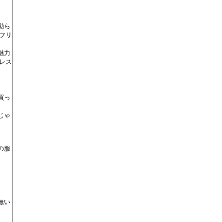
動ら
フリ
魅力
レス
買っ
じゃ
の服
無い