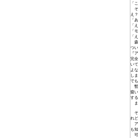
「
そ
え
「
「
「
「
森
つ
『
完
い
よ
し
で
暫
窺
す
ま
そ
れ
ア
も
可