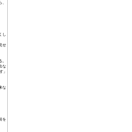
ら、
くし
見せ
る。
出な
す」
来な
前を