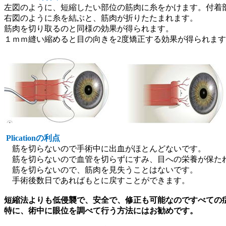
左図のように、短縮したい部位の筋肉に糸をかけます。
付着
右図のように糸を結ぶと、筋肉が折りたたまれます。
筋肉を切り取るのと同様の効果が得られます。
１ｍｍ縫い縮めると目の向きを
2
度矯正する効果が
得られます
Plication
の利点
筋を切らないので手術中に出血がほとんどないです。
筋を切らないので血管を切らずにすみ、目への栄養が保た
筋を切らないので、筋肉を見失うことはないです。
手術後数日であればもとに戻すことができます。
短縮法よりも低侵襲で、安全で、修正も可能なのですべての
特に、術中に眼位を調べて行う方法にはお勧めです。