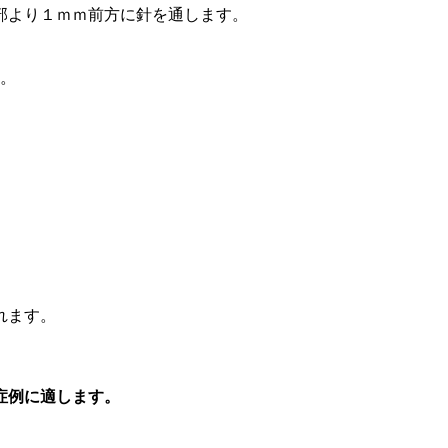
部より１ｍｍ前方に針を通します。
。
れます。
症例に適します。