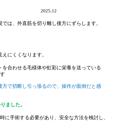
）
2025.12
視では、外直筋を切り離し後方にずらします。
見えにくくなります。
トを合わせる毛様体や虹彩に栄養を送っている
す
後方で切断し引っ張るので、操作が面倒
だと感
かりました。
時に手術する必要があり、安全な方
法を検討し、