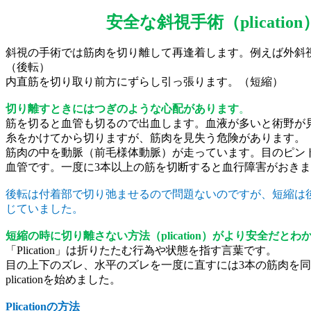
安全な斜視手術（
plication
斜視の手術では筋肉を切り離して再逢着します。例えば外斜
（後転）
内直筋を切り取り前方にずらし引っ張ります。
（短縮）
切り離すときにはつぎのような心配があります
。
筋を切ると血管も切るので出血します。血液が多いと術野が
糸をかけてから切りますが、筋肉を見失う危険があります。
筋肉の中を動脈（前毛様体動脈）が走っています。目のピン
血管です。一度に
3
本以上の筋を切断すると血行障害がおきま
後転は付着部で切り弛ませるので問題ないのですが、短縮は
じていました。
短縮の時に切り離さない方法（
plication
）がより安全だとわ
「
Plication
」は折りたたむ行為や状態を指す言葉です。
目の上下のズレ、水平のズレを一度に直すには
3
本の筋肉を同
plication
を始めました。
Plication
の方法