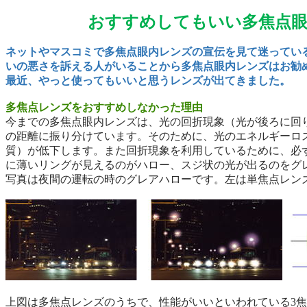
おすすめしてもいい多焦
ネットやマスコミで多焦点眼内レンズの宣伝を見て迷ってい
いの悪さを訴える人がいることから多焦点眼内レンズはお勧
最近、やっと使ってもいいと思うレンズが出てきました。
多焦点レンズをおすすめしなかった理由
今までの多焦点眼内レンズは、光の回折現象（光が後ろに回
の距離に振り分けています。そのために、光のエネルギーロ
質）が低下します。また回折現象を利用しているために、必
に薄いリングが見えるのがハロー、スジ状の光が出るのをグ
写真は夜間の運転の時のグレアハローです。左は単焦点レン
上図は多焦点レンズのうちで、性能がいいといわれている
3
焦