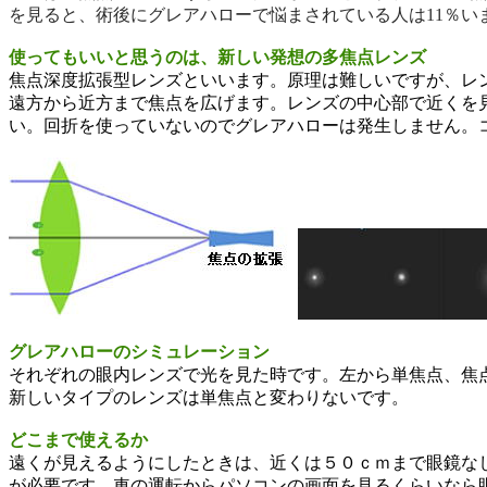
を見ると、術後にグレアハローで悩まされている人は
11
％い
使ってもいいと思うのは、新しい発想の多焦点レンズ
焦点深度拡張型レンズといいます。原理は難しいで
すが、レ
遠方から近方まで焦点を広げます。レンズの中心
部で近くを
い。回折を使っていないのでグレアハローは発生し
ません。
グレアハローのシミュレーション
それぞれの眼内レンズで光を見た時です。左から
単焦点、焦
新しいタイプのレンズは単焦点と変わりないです。
どこまで使えるか
遠くが見えるようにしたときは、近くは５０ｃｍまで眼鏡な
が
必要です。車の運転からパソコンの画面を見るくらいなら