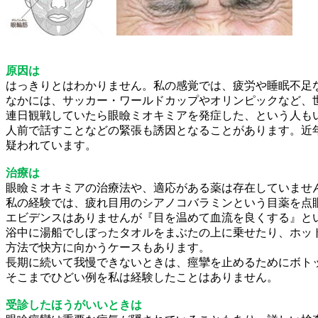
原因は
はっきりとはわかりません。私の感覚では、疲労や睡眠不足
なかには、サッカー・ワールドカップやオリンピックなど、
連日観戦していたら眼瞼ミオキミアを発症した、という人も
人前で話すことなどの緊張も誘因となることがあります。近
疑われています。
治療は
眼瞼ミオキミアの治療法や、適応がある薬は存在していませ
私の経験では、疲れ目用のシアノコバラミンという目薬を点
エビデンスはありませんが『目を温めて血流を良くする』と
浴中に湯船でしぼったタオルをまぶたの上に乗せたり、ホッ
方法で快方に向かうケースもあります。
長期に続いて我慢できないときは、痙攣を止めるためにボト
そこまでひどい例を私は経験したことはありません。
受診したほうがいいときは