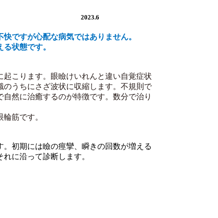
キミア
2023.6
不快ですが心配な病気ではありません。
える状態です。
に起こります。
眼瞼けいれんと違い自覚症状
識のうちにさざ波状に収縮します。不規則で
で自然に治癒するのが特
徴です。数分で治り
眼輪筋です。
す。初期には瞼の痙攣、瞬きの回数が増える
それに沿って診断します。