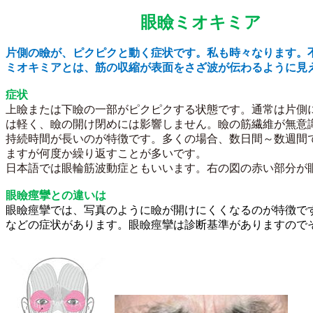
眼瞼ミオ
片側の瞼が、ピクピクと動く症状です。私も時々なります。
ミオキミアとは、筋の収縮が表面をさざ波が伝わるように見
症状
上瞼または下瞼の一部がピクピクする状態です。通常は片側
は軽く、瞼の開け閉めには影響しません。
瞼の筋繊維が無意
持続時間が
長いのが特徴です。多くの場合、数日間～数週間
ますが何度か繰り返すことが多いです。
日本語では眼輪筋波動症ともいいます。右の図の赤い部分が
眼瞼痙攣との違いは
眼瞼痙攣では、写真のように瞼が開けにくくなるのが特
徴で
などの
症状があります。
眼瞼痙攣は診断基準がありますので