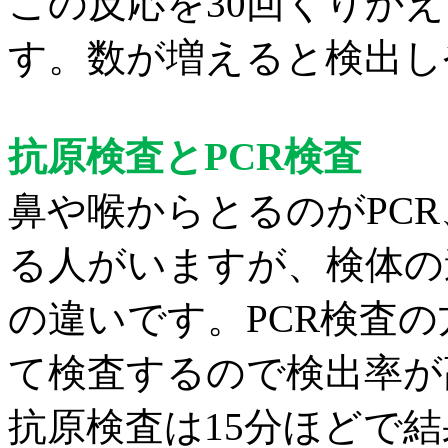
この反応を
30
回くりか
え
す。数が増えると検出し
抗原検査と
PCR
検査
鼻や喉からとるのが
PCR
る人がいますが、検体の
の違いです。
PCR
検査の
て検査するので検出率が
抗原検査は
15
分ほどで結