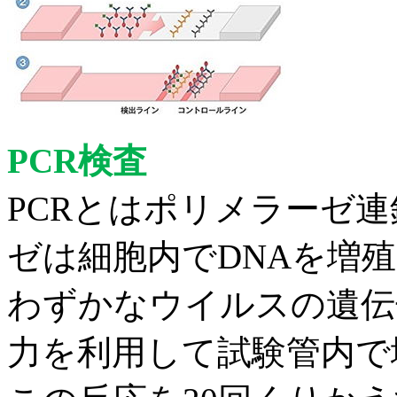
PCR
検査
PCR
とはポリメラーゼ連
ゼは細胞内で
DNA
を増殖
わずかなウイルスの遺伝
力を利用して試験管内で