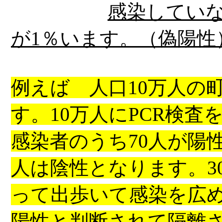
感染してい
が
1
％います。（偽陽性
例えば 人口
10
万人の
す。
10
万人に
PCR
検査
感染者のうち
70
人が陽
人は陰性となります。
3
って出歩いて感染を広
陽性と判断されて隔離