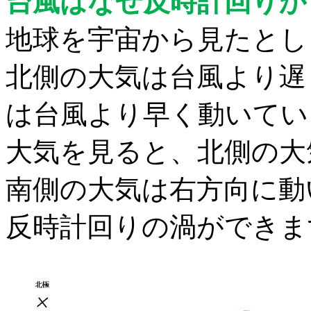
台風はなぜ反時計回りか
地球を宇宙から見たとし
北側の大気は台風よ
り遅
は台風より早く動いて
い
大気を見ると、北側
の大
南側の大気は右方向に
動
反時計回りの
渦ができま