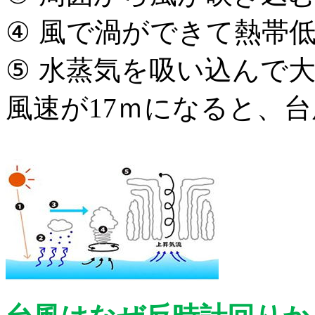
④
風で渦ができて熱帯
⑤
水蒸気を吸い込んで
風速が
17
ｍにな
ると、台