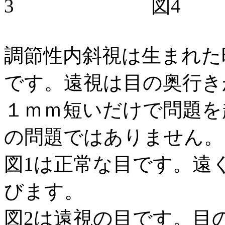
3
図
4
調節性内斜視は生まれた
です。遠視は目の奥行き
１ｍｍ短いだけで問題を
の問題ではありません。
図
1
は正常な目です。遠
びます。
図
2
は遠視の目です。目