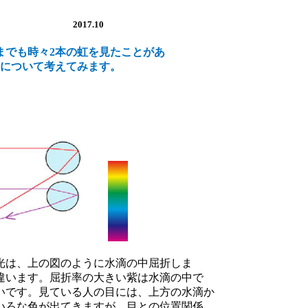
ました
2017.10
までも時々
2
本の虹を見たことがあ
について考えてみます。
光は、上の図のように水滴の中屈折しま
違います。屈折率の大きい紫は水滴の中で
いです。見ている人の目には、上方の水滴か
いろな色が出てきますが、目との位置関係