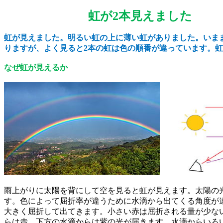
虹が
2
本見え
虹が見えました。明るい虹の上に薄い虹がありました。いま
りますが、よく見ると
2
本の虹は色の順番が違っています。虹
なぜ虹が見えるか
雨上がりに太陽を背にして空を見ると虹が見えます。太陽の
す。色によって屈折率が違うために水滴から出てくる角度が
大きく屈折して出てきます。小さい赤は屈折される量が少な
らは赤、下方の水滴からは紫の光が届きます。水滴からいろ