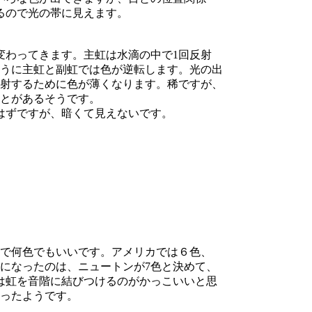
るので光の帯に見えます。
変わってきます。主虹は水滴の中で
1
回反射
うに
主虹と副虹では色が逆転します。光の出
射するために
色が薄くなります。稀ですが、
とがあるそうです。
るはずですが、暗くて見えないです。
で何色でもいいです。アメリカでは６色、
になったのは、ニュート
ンが
7
色と決めて、
は虹を音階に結びつけるのがかっこいいと思
ったようです。