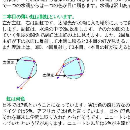
で一つの水滴からは一つの色が目に届きます。水滴は沢山あ
二本目の薄い虹は副虹といいます。
左が主虹、右は副虹です。太陽光が水滴に入る場所によっ
て
します。
副虹は、水滴の中で
2
回反射します。そのため図のよ
ていく角度の関係
で副虹は主虹の上に見えます。また、
2
回反
主虹が下の水面に反射して
水滴に映ると
3
本目の虹が見えるこ
また理論上は、3回、4回反射して3本目、4本目の虹が見え
虹は何色
日本では
7
色ということになっています。実は色の感じ
方なの
ドイツでは
5
色、ア
フリカでは
4
色と言っています。日本で
7
色
それを幕末に学問に取り入れたからだそうです。
ニュートン
っていたという説があります。ニュートン以前は
5
色が主流だ