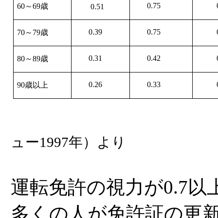
0.75
60
～
69
歳
0.51
0.39
0.75
70
～
79
歳
0.31
0.42
80
～
89
歳
0.26
0.33
90
歳以上
ュー
1997
年）より
運転免許の視力が
0.7
以
多くの人が免許証の更