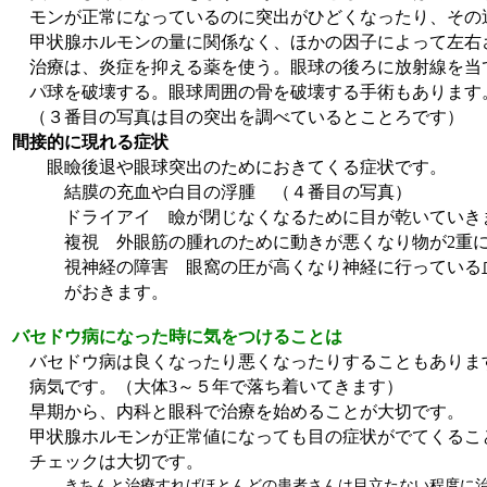
モンが正常になっているのに突出
がひどくなったり、その
甲状腺ホルモ
ンの量に関係なく、ほかの因子によって左右
治療は、炎症を抑える薬を使う。眼球の後ろに放射線を当
パ球を破壊する。眼球周囲の骨を破壊す
る手術もあります
（３番目の写真は目の突出を調べているとことろです）
間接的に現れる症状
眼瞼後退や眼球突出のためにおきてくる症状です。
結膜の充血や白目の浮腫 （４番目の写真）
ドライアイ 瞼が閉じなくなるために目が乾いていき
複視 外眼筋の腫れのために動きが悪くなり物が
重
2
視神経の障害 眼窩の圧が高くなり神経に行っている
がおきます。
バセドウ病になった時に気をつけることは
バセドウ病は良くなったり悪くなったりすることもありま
病気です。（大体
～５年で落ち着いてきます）
3
早期から、内科と眼科で治療を始めることが大切です。
甲状腺ホルモンが正常値になっても目の症状がでてくるこ
チェックは大切です。
きちんと治療すればほとんどの患者さんは目立たない程度