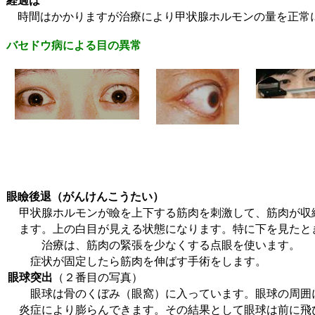
経過は
時間はかかりますが治療により甲状腺ホルモンの量を正常
バセドウ病による目の異常
眼瞼後退（がんけんこうたい）
甲状腺ホルモンが瞼を上下する筋肉を刺激して、筋肉が収
ます。上の白目が見える状態
になります。特に下を見たと
治療は、筋肉の緊張を少なくする点眼を使います。
症状が固定したら筋肉を伸ばす手術をします。
眼球突出
（２番目の写真）
骨のくぼみ（眼窩）に入っています。眼球の周囲
眼球は
炎症により膨らんできます。その結果として眼球は
前に飛