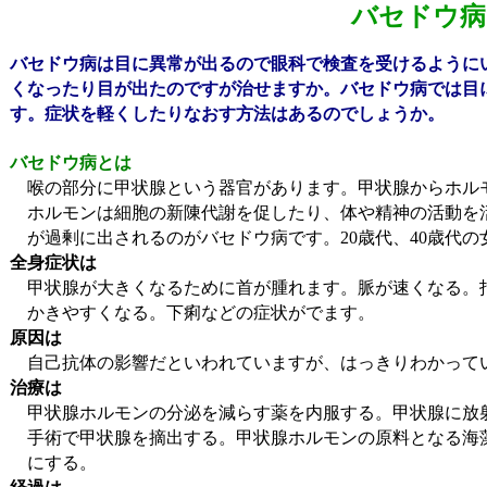
バセドウ病
バセドウ病は目に異常が出るので眼科で検査を受けるように
くなったり
目が出たのですが治せますか。バセドウ病では目
す。症状を軽くしたり
なおす方法はあるのでしょうか。
バセドウ病とは
喉の部分に甲状腺という器官があります。甲状腺からホル
ホルモ
ンは細胞の新陳代謝を促したり、体や精神の活動を
が過剰に出されるのがバセドウ病です。
歳代、
歳代の
20
40
全身症状は
甲状腺が大きくなるために首が腫れます。脈が速くなる。
かきやすくなる。下痢などの症状がでます。
原因は
自己抗体の影響だといわれていますが、はっきりわかって
治療は
甲状腺ホルモンの分泌を減らす薬を内服する。甲状腺に放
手術
で甲状腺を摘出する。甲状腺ホルモンの原料となる海
にする
。