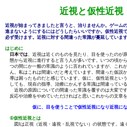
近視と仮性近視
近視が始まってきましたと言うと、治りませんか。ゲーム
進まないよう
にするにはどうしたらいいですか。仮性近視
必ず受けます。
近視に対する間違った常識が蔓延していま
はじめに
日本では
、近視は近くのものを見たり、目を使ったのが
態から
近視に進行すると言う人が多いです。いつの頃か
つの間にか
一般の常識のように言われていますが、これ
ん。
私はこれは間違いだと考えています。間違った仮説
導は困っ
たものだと感じています。仮に、仮性近視とい
しても、現在
の指導、治療にかんする常識は間違ってい
近視の原因についての間違った常識を覆すのは大変で
反応
や治療をやめていただければと思いこれからの文章
仮に、
目を使うことで仮性近視になり近視に
①仮性近視とは
図Ⅰは正視（近視・遠視・乱視でない）の状態です。遠