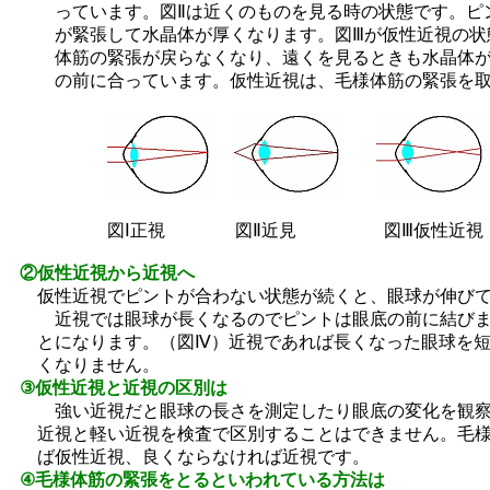
ってい
ます。図Ⅱは近くのものを見る時の状態です。ピ
が緊張して
水晶体が厚くなります。図Ⅲが仮性近視の状
体筋の緊張が戻ら
なくなり、遠くを見るときも水晶体
の前に合っています。
仮性近視は、毛様体筋の緊張を
図Ⅰ正視 図Ⅱ近見 図Ⅲ仮性近
②仮性近視から近視へ
仮性近視でピントが合わない状態が続くと、眼球が伸び
近視では眼球が長くなるのでピントは眼底の前に結び
とにな
ります。（図Ⅳ）近視であれば長くなった眼球を
くなりません。
③仮性近視と近視の区別は
強い近視だと眼球の長さを測定したり眼底の変化を観
近
視と軽い近視を検査で区別することはできません。毛
ば仮
性近視、良くならなければ近視です。
④毛様体筋の緊張をとるといわれている方法は