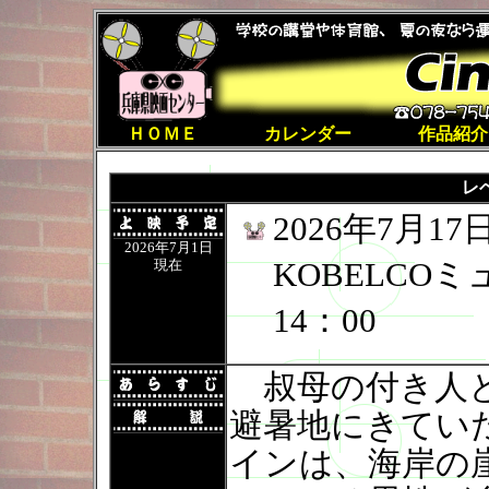
ＨＯＭＥ
カレンダー
作品紹介
レ
2026年7月
2026年7月1日
KOBELCO
現在
14：00
叔母の付き人
避暑地にきてい
インは、海岸の