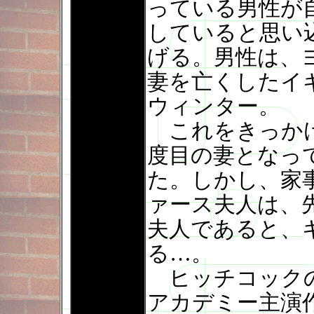
っている男性が
していると思い
げる。男性は、
妻を亡くしたイ
ウィンター。
これをきっかけ
度目の妻となっ
た。しかし、家
ァース夫人は、
夫人であると、
る…。
ヒッチコックの
アカデミー主演