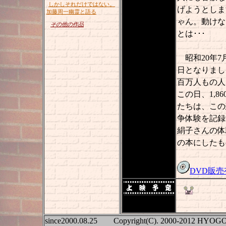
しかしそれだけではない。
げようとしま
加藤周一幽霊と語る
ゃん。動けな
その他の作品
とは･･･
昭和20年7
日となりまし
百万人もの人
この日、1,
たちは、この
争体験を記録
絹子さんの体
の本にしたも
DVD販売
2011年2月4日
現在
since2000.08.25 Copyright(C). 2000-2012 HYOGO