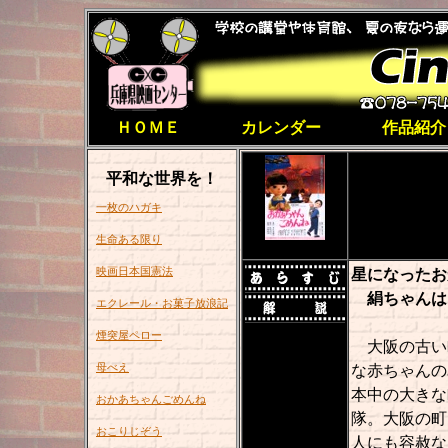
ＨＯＭＥ
カレンダー
作品紹介
平和な世界を！
原作／早乙
一枚のハガキ
生命ある限り
映画日本国憲法
星になったお
絹ちゃんは
エクレール・お菓子放浪記
煙突屋ペロー
大阪の古い
母べえ
な赤ちゃんの
本中の大きな
おかあちゃんごめんね
隊。大阪の町
おこりじぞう
人にも容赦な