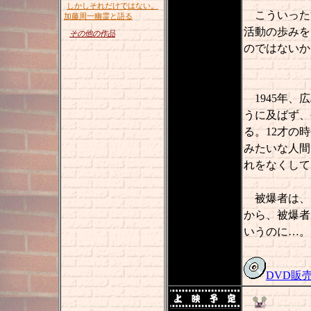
しかしそれだけではない。
こういった
加藤周一幽霊と語る
活動の歩みを
その他の作品
のではないか
1945年、
うに及ばず、
る。12才の
みたいな人間
れをなくして
被爆者は、
から、被爆者
いうのに…。
DVD販