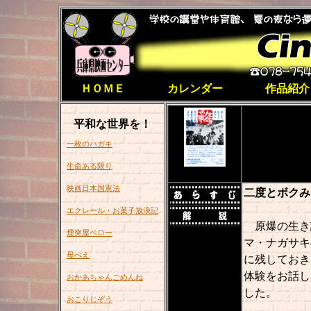
ＨＯＭＥ
カレンダー
作品紹介
平和な世界を！
製作／兵庫
一枚のハガキ
生命ある限り
1
映画日本国憲法
二度とボクみ
エクレール・お菓子放浪記
原爆の生き証
煙突屋ペロー
マ・ナガサキ
母べえ
に残しておき
体験をお話し
おかあちゃんごめんね
した。
おこりじぞう