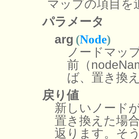
マップの項目を
パラメータ
arg
(
Node
)
ノードマッ
前（node
ば、置き換
戻り値
新しいノード
置き換えた場合
返ります。そう