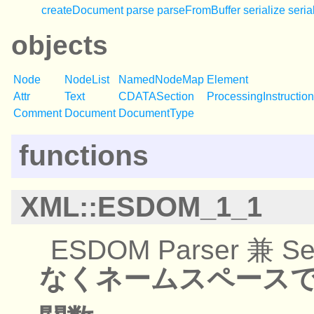
createDocument
parse
parseFromBuffer
serialize
seria
objects
Node
NodeList
NamedNodeMap
Element
Attr
Text
CDATASection
ProcessingInstruction
Comment
Document
DocumentType
functions
XML::ESDOM_1_1
ESDOM Parser 兼 Ser
なくネームスペース