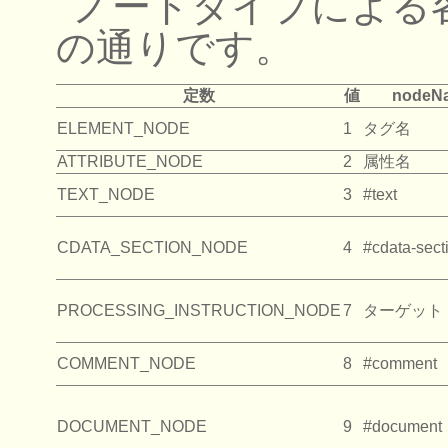
ノードタイプによる
の通りです。
定数
値
nodeN
ELEMENT_NODE
1
タグ名
ATTRIBUTE_NODE
2
属性名
TEXT_NODE
3
#text
CDATA_SECTION_NODE
4
#cdata-sect
PROCESSING_INSTRUCTION_NODE
7
ターゲット
COMMENT_NODE
8
#comment
DOCUMENT_NODE
9
#document