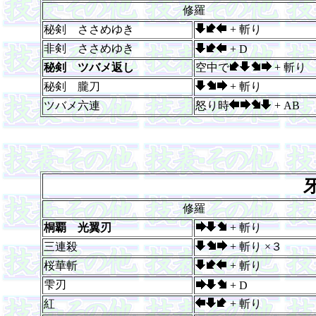
修羅
秘剣 ささめゆき
+ 斬り
非剣 ささめゆき
+ D
秘剣 ツバメ返し
空中で
+ 斬り
秘剣 朧刀
+ 斬り
ツバメ六連
怒り時
+ AB
修羅
桐覇 光翼刃
+ 斬り
三連殺
+ 斬り ×３
桜華斬
+ 斬り
雫刃
+ D
紅
+ 斬り