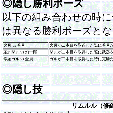
◎隠し勝利ポーズ
以下の組み合わせの時に
は異なる勝利ポーズとな
火月 vs 蒼月
火月が二本目を取得した際に蒼月
羅刹閑丸 vs 幻十郎
閑丸が二本目を取得した際に武器
修羅ガル vs 全員
ガルが二本目を取得した時に完勝
◎隠し技
リムルル（修