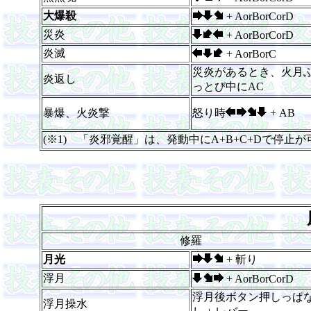
大爆殺
+ AorBorCorD
災炎
+ AorBorCorD
炎滅
+ AorBorC
災炎があるとき、火月
炎返し
っとび中にAC
暴爆、火炎撃
怒り時
+ AB
(※1) 「炎邪覚醒」は、発動中にA+B+C+Dで停止が
修羅
月光
+ 斬り
浮月
+ AorBorCorD
浮月後ボタン押しっぱ
浮月操水