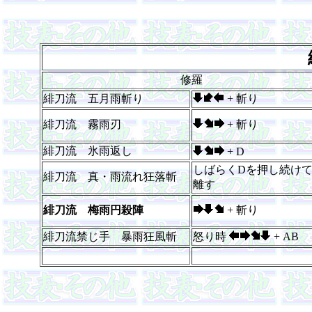
修羅
緋刀流 五月雨斬り
+ 斬り
緋刀流 霧雨刃
+ 斬り
緋刀流 氷雨返し
+ D
しばらくDを押し続け
緋刀流 真・雨流れ狂落斬
離す
緋刀流 梅雨円殺陣
+ 斬り
緋刀流禁じ手 暴雨狂風斬
怒り時
+ AB