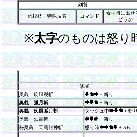
剣質
素手時に出せ
必殺技、特殊技名
コマンド
どうか
※
太字
のものは怒り
修羅
奥義 旋風裂斬
+ 斬り
奥義 弧月斬
+ 斬り
奥義 疾風弧月斬
ダッシュ中
+ 斬
奥義 烈震斬
+ 斬り
秘奥義 天覇封神斬
怒り時
+ AB