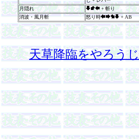
し + レバー
月隠れ
+ 斬り
消波・風月斬
怒り時
+ AB
天草降臨をやろう