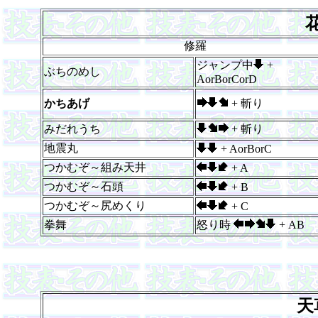
修羅
ジャンプ中
+
ぶちのめし
AorBorCorD
かちあげ
+ 斬り
みだれうち
+ 斬り
地震丸
+ AorBorC
つかむぞ～組み天井
+ A
つかむぞ～石頭
+ B
つかむぞ～尻めくり
+ C
拳舞
怒り時
+ AB
天