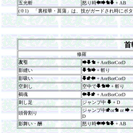
五光斬
怒り時
+ AB
(※1) 「裏桜華・菖蒲」は、技がガードされ時にボ
首
修羅
友引
+ AorBorCorD
影縫い
+ 斬り
影吸い
+ AorBorCorD
空刺し
空中で
+ 斬り
鵺魂
+ AorBorCorD
刺し足
ジャンプ中
+ D
ジャンプ中
or
or
頭骨割り
D
影舞い・酬
怒り時
+ AB