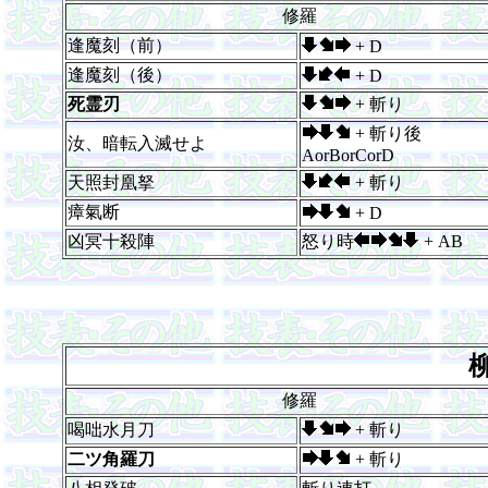
修羅
逢魔刻（前）
+ D
逢魔刻（後）
+ D
死霊刃
+ 斬り
+ 斬り後
汝、暗転入滅せよ
AorBorCorD
天照封凰拏
+ 斬り
瘴氣断
+ D
凶冥十殺陣
怒り時
+ AB
修羅
喝咄水月刀
+ 斬り
二ツ角羅刀
+ 斬り