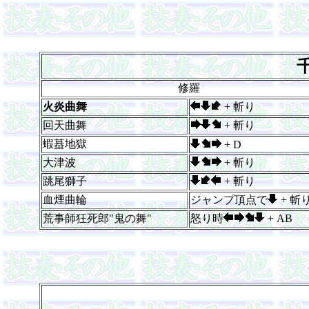
修羅
火炎曲舞
+ 斬り
回天曲舞
+ 斬り
蝦蟇地獄
+ D
大津波
+ 斬り
跳尾獅子
+ 斬り
血煙曲輪
ジャンプ頂点で
+ 斬
荒事師狂死郎"鬼の舞"
怒り時
+ AB