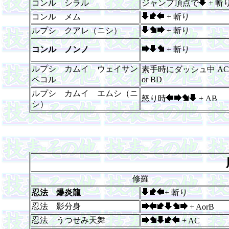
コンル シラル
ジャンプ頂点で
+ 斬
コンル メム
+ 斬り
ルプシ クアレ（ニシ）
+ 斬り
コンル ノンノ
+ 斬り
ルプシ カムイ ウェイサン
素手時にダッシュ中 AC
ペコル
or BD
ルプシ カムイ エムシ（ニ
怒り時
+ AB
シ）
修羅
忍法 爆炎龍
+ 斬り
忍法 影分身
+ AorB
忍法 うつせみ天舞
+ AC