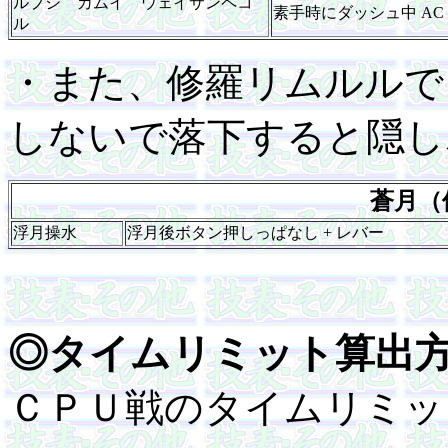
ルプシ カムイ ウェイサンペコ
素手時にダッシュ中 AC o
ル
・また、修羅リムルルで
しないで落下すると隠し
蒼月（
浮月操水
浮月後ボタン押しっぱなし + レバー
◎タイムリミット算出
ＣＰＵ戦のタイムリミッ