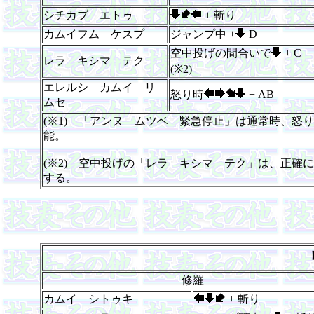
シチカブ エトゥ
+ 斬り
カムイフム ケスプ
ジャンプ中 +
D
空中投げの間合いで
+ 
レラ キシマ テク
(※2)
エレルシ カムイ リ
怒り時
+ AB
ムセ
(※1) 「アンヌ ムツベ 緊急停止」は通常時、怒
能。
(※2) 空中投げの「レラ キシマ テク」は、正確
する。
修羅
カムイ シトゥキ
+ 斬り