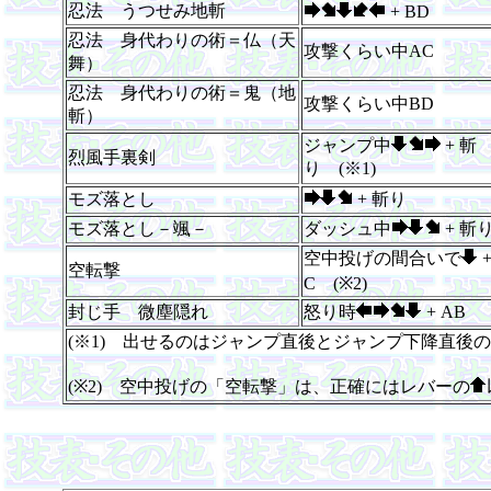
忍法 うつせみ地斬
+ BD
忍法 身代わりの術＝仏（天
攻撃くらい中AC
舞）
忍法 身代わりの術＝鬼（地
攻撃くらい中BD
斬）
ジャンプ中
+ 斬
烈風手裏剣
り (※1)
モズ落とし
+ 斬り
モズ落とし－颯－
ダッシュ中
+ 斬
空中投げの間合いで
空転撃
C (※2)
封じ手 微塵隠れ
怒り時
+ AB
(※1) 出せるのはジャンプ直後とジャンプ下降直後
(※2) 空中投げの「空転撃」は、正確にはレバーの