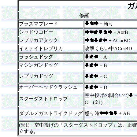
ガ
修羅
プラズマブレード
+ 斬り
シャドウコピー
+ AorB
レプリカアタック
+ ACorBD
イミテイトレプリカ
攻撃くらい中ACorBD
ラッシュドッグ
+ A
マシンガンドッグ
+ B
レプリカドッグ
+ C
オーバーヘッドクラッシュ
+ D
空中投げの間合いで
スターダストドロップ
C (※1)
ダブルメガストライクドッグ
怒り時
+ AB
(※1) 空中投げの「スターダストドロップ」は、正
立する。