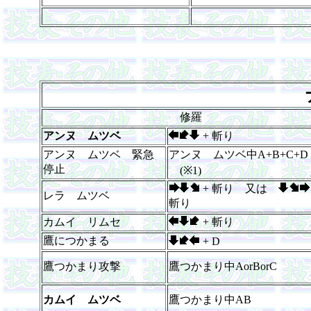
修羅
アンヌ ムツベ
+ 斬り
アンヌ ムツベ 緊急
アンヌ ムツベ中A+B+C+D
停止
(※1)
+ 斬り 又は
レラ ムツベ
斬り
カムイ リムセ
+ 斬り
鷹につかまる
+ D
鷹つかまり攻撃
鷹つかまり中AorBorC
カムイ ムツベ
鷹つかまり中AB