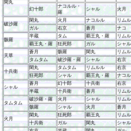
閑丸
ナコルル・
幻十郎
シャル
火月
羅
閑丸
火月
ナコルル
リムル
破沙羅
ガル
右京
蒼月
ナコ
半蔵
タム
覇王丸・羅
リムル
骸羅
覇王丸・羅
狂死郎
ガル
シャル
蒼月
骸羅
閑丸
リムル
天草
タムタム
破沙羅・羅
シャル
右京
閑丸
タムタム
リムルル
右京
十兵衛
狂死郎
シャル
覇王丸・羅
ナコル
蒼月
幻十郎
十兵衛
右京
シャル
半蔵
十兵衛
蒼月
リムル
破沙羅・羅
火月
シャル
リムル
タムタム
骸羅
シャル
火月
蒼月
閑丸
狂死郎
覇王丸
リムル
火月
十兵衛
ガル
閑丸
シャル
右京
半蔵
閑丸
ガル