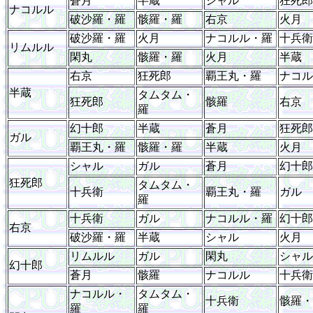
蒼月
半蔵
シャル
狂死郎
ナコルル
破沙羅・羅
骸羅・羅
右京
火月
破沙羅・羅
火月
ナコルル・羅
十兵衛
リムルル
閑丸
骸羅・羅
火月
半蔵
右京
狂死郎
覇王丸・羅
ナコル
半蔵
タムタム・
狂死郎
骸羅
右京
羅
幻十郎
半蔵
蒼月
狂死郎
ガル
覇王丸・羅
骸羅・羅
半蔵
火月
シャル
ガル
蒼月
幻十郎
狂死郎
タムタム・
十兵衛
覇王丸・羅
ガル
羅
十兵衛
ガル
ナコルル・羅
幻十郎
右京
破沙羅・羅
半蔵
シャル
火月
リムルル
ガル
閑丸
シャル
幻十郎
蒼月
骸羅
ナコルル
十兵衛
ナコルル・
タムタム・
十兵衛
骸羅・
羅
羅