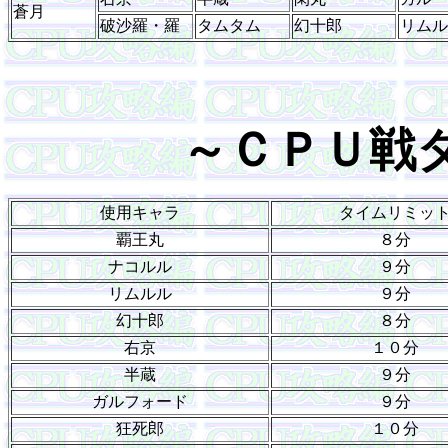
蒼月
破沙羅・羅
タムタム
幻十郎
リムル
～ＣＰＵ戦
使用キャラ
タイムリミッ
覇王丸
８分
ナコルル
９分
リムルル
９分
幻十郎
８分
右京
１０分
半蔵
９分
ガルフォード
９分
狂死郎
１０分