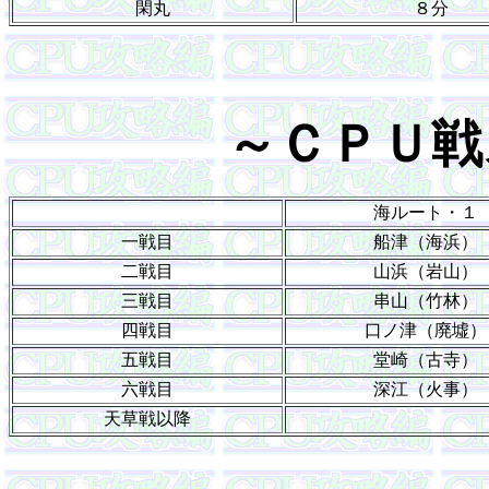
閑丸
８分
～ＣＰＵ戦
海ルート・１
一戦目
船津（海浜）
二戦目
山浜（岩山）
三戦目
串山（竹林）
四戦目
口ノ津（廃墟）
五戦目
堂崎（古寺）
六戦目
深江（火事）
天草戦以降