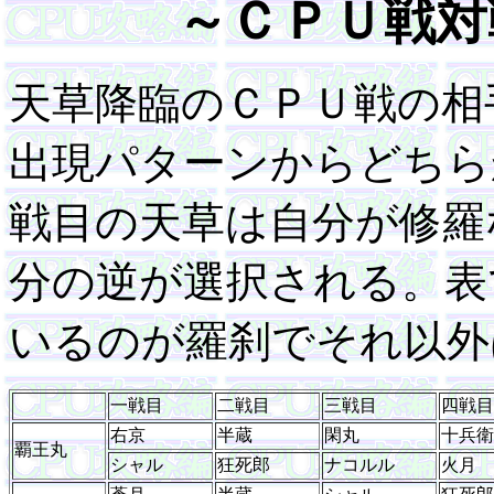
～ＣＰＵ戦対
天草降臨のＣＰＵ戦の相
出現パターンからどちら
戦目の天草は自分が修羅
分の逆が選択される。表
いるのが羅刹でそれ以外
一戦目
二戦目
三戦目
四戦目
右京
半蔵
閑丸
十兵衛
覇王丸
シャル
狂死郎
ナコルル
火月