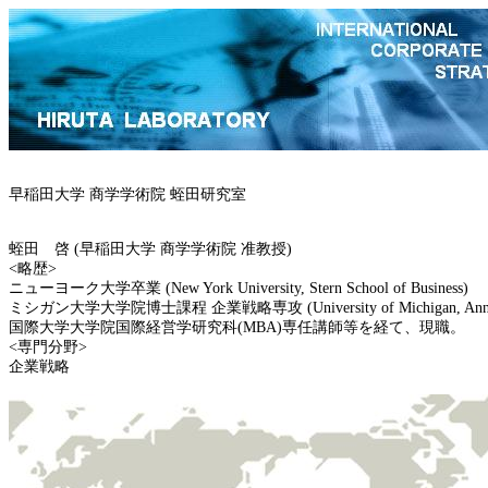
早稲田大学 商学学術院 蛭田研究室
蛭田 啓
(
早稲田大学 商学学術院 准教授
)
<
略歴
>
ニューヨーク大学卒業
(New York University, Stern School of Business)
ミシガン大学大学院博士課程 企業戦略専攻
(University of Michigan, An
国際大学大学院国際経営学研究科
(MBA)
専任講師等を経て、現職。
<
専門分野
>
企業戦略