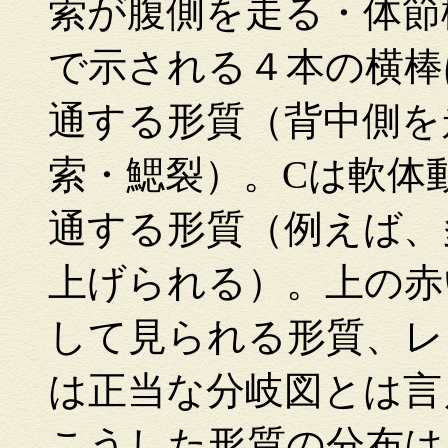
索が腹側を走る・体節
で示される４本の横棒
通する形質（背中側を
索・鰓裂）。Cは軟体
通する形質（例えば、
上げられる）。上の赤
して見られる形質、レ
は正当な分岐図とは言
こうした形質の分布は