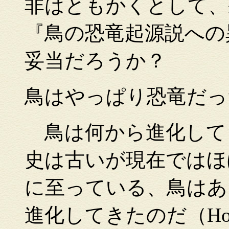
非はともかくとして、
『鳥の恐竜起源説への
妥当だろうか？
鳥はやっぱり恐竜だっ
鳥は何から進化して
史は古いが現在ではほ
に至っている、鳥はあ
進化してきたのだ（Holtz 9