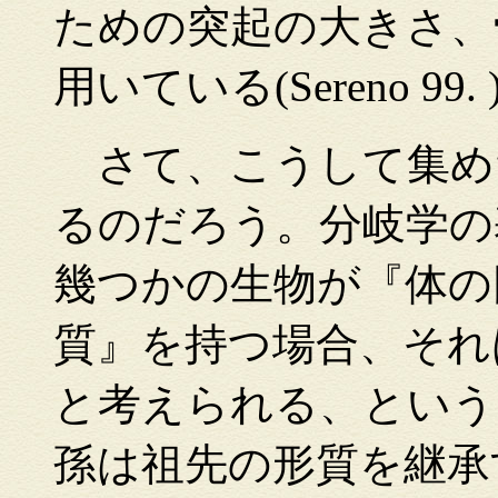
ための突起の大きさ、
用いている(Sereno 99. 
さて、こうして集め
るのだろう。分岐学の
幾つかの生物が『体の
質』を持つ場合、それ
と考えられる、という
孫は祖先の形質を継承