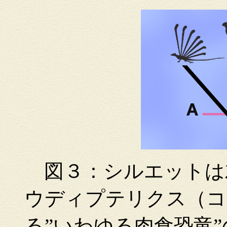
図３：シルエットは
ウディプテリクス（コ
る”いわゆる肉食恐竜”の一種：