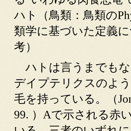
ハト（鳥類：鳥類のPhylog
類学に基づいた定義について
考）
ハトは言うまでもな
デイプテリクスのよう
毛を持っている。（Jones et 
99. ）Aで示される
いる。三者のいずれに