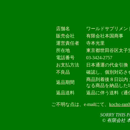
店舗名
ワールドサプリメン
販売会社
有限会社本国商事
運営責任者
寺本光里
所在地
東京都世田谷区太子
電話番号
03-3424-2757
お支払方法
日本通運の代金引換
不良品
確認し、個別対応さ
商品到着後８日以内
返品期間
なる商品を納品した
返品送料
返品に伴う送料（通
ご不明な点は、e-mailにて、
kocho-ran0
SORRY THIS P
© 有限会社