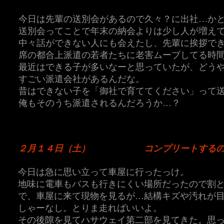
今日は先輩の送別会があるので久々？に出社…かと
送別会ってことで年末の納会よりは少し人が増え
中々話ができない人にも会えたし、先輩に挨拶で
席の都合上派遣の若者たちに老害ムーブしてる時
最近はできる子が多いなーと思っていたが、どう
すごい派遣会社があるんだな。
昔はできない子を「御社で育ててください」って
俺もそのうち派遣されるんだろうか…？
２月１４日（土）
コンプリートする
今日は急に思い立って車屋に行ったっけ。
地味に電車もバスも行きにくい場所だったので割
で、車屋に来て現物を見るが…結構キズや汚れが目
しゃーなし。とりま走ればいいよ。
その後隙を見てハサウェイ第二部を見てきた。思