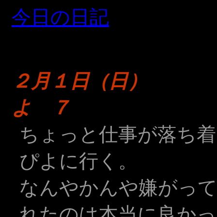
今日の日記
２月１日（
よ ７
ちょっと仕事が落ち着
ぴよに行く。
なんやかんや嫌がっ
れたのは本当に良かっ