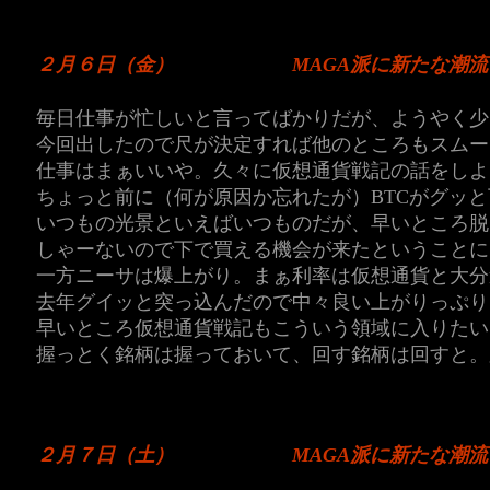
２月６日（金）
MAGA派に新たな潮
毎日仕事が忙しいと言ってばかりだが、ようやく少
今回出したので尺が決定すれば他のところもスムー
仕事はまぁいいや。久々に仮想通貨戦記の話をしよ
ちょっと前に（何が原因か忘れたが）BTCがグッ
いつもの光景といえばいつものだが、早いところ脱
しゃーないので下で買える機会が来たということに
一方ニーサは爆上がり。まぁ利率は仮想通貨と大分
去年グイッと突っ込んだので中々良い上がりっぷり
早いところ仮想通貨戦記もこういう領域に入りたい
握っとく銘柄は握っておいて、回す銘柄は回すと。
２月７日（土）
MAGA派に新たな潮