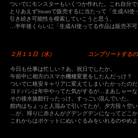
ついでにモンスターもいくつか作れた。これ自分で
とりあえずSteamで販売するに当たって「生成A
引き続き可能性を模索していこうと思う。
…半年後くらいに「生成AI使ってる作品は販売不
２月１１日（水）
コンプリートするの
今日も仕事は忙しい？あ、祝日でしたか。
午前中に相方のスマホ機種変更をしたんだっけ？
ついでに格安キャリアに変えてしまいたかったのだ
ヨドバシは年中やってた気がするが…まあしゃーな
その後水族館行ったっけ。すっごい混んでいた。
館内はちょっと人混みで引いてたが、夕方段々空い
…が、帰りに赤さんがグデングデンになってどこか
これからはポケットにぬいぐるみをいれるのやめよ