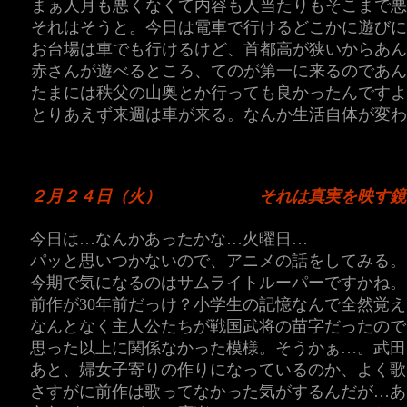
まぁ人月も悪くなくて内容も人当たりもそこまで悪
それはそうと。今日は電車で行けるどこかに遊びに
お台場は車でも行けるけど、首都高が狭いからあ
赤さんが遊べるところ、てのが第一に来るのであん
たまには秩父の山奥とか行っても良かったんですよ
とりあえず来週は車が来る。なんか生活自体が変わ
２月２４日（火）
それは真実を映す鏡
今日は…なんかあったかな…火曜日…
パッと思いつかないので、アニメの話をしてみる。
今期で気になるのはサムライトルーパーですかね。
前作が30年前だっけ？小学生の記憶なんで全然覚
なんとなく主人公たちが戦国武将の苗字だったので
思った以上に関係なかった模様。そうかぁ…。武田
あと、婦女子寄りの作りになっているのか、よく歌
さすがに前作は歌ってなかった気がするんだが…あ