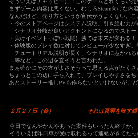
そういえばチャッピーに「このゲームどれくらい売
まずゲーム内容は悪くない、むしろSteam向けな内
なんだけど、売り方というか宣伝がうまくない。こ
・今のストアページはシステム説明。引き組む力が
シナリオ分岐が良いアクセントになるのでストー
・負けイベントっぽい戦闘に勝てば未来が変わる！
・体験版のプレイ数に対してレビューが少なすぎ。
チュートリアル説明が長く、シナリオに惹かれる
…等など。この辺を直そうと言われた。
まぁ確かにその方がよさそうって思える点がたくさ
ちょっとこの辺に手を入れて、プレイしやすさをち
あとストーリー推しPVも作らないといけないが、
２月２７日（金）
それは真実を映す鏡
今日でなんやかんやあった案件もいったん終了か。
そういえば昨日車が受け取れるって連絡がきてたっ