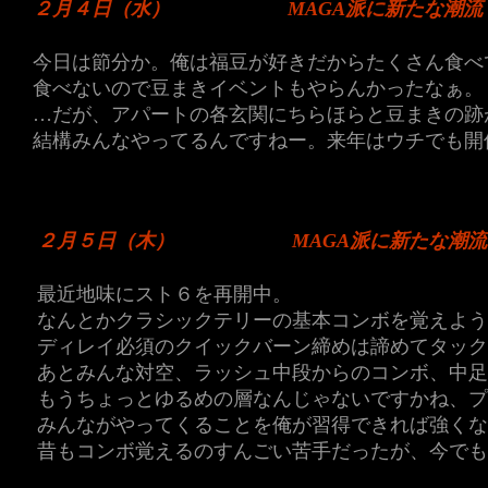
２月４日（水）
MAGA派に新たな潮流
今日は節分か。俺は福豆が好きだからたくさん食べ
食べないので豆まきイベントもやらんかったなぁ。
…だが、アパートの各玄関にちらほらと豆まきの跡
結構みんなやってるんですねー。来年はウチでも開
２月５日（木）
MAGA派に新たな潮
最近地味にスト６を再開中。
なんとかクラシックテリーの基本コンボを覚えよう
ディレイ必須のクイックバーン締めは諦めてタック
あとみんな対空、ラッシュ中段からのコンボ、中足
もうちょっとゆるめの層なんじゃないですかね、プ
みんながやってくることを俺が習得できれば強くな
昔もコンボ覚えるのすんごい苦手だったが、今でも