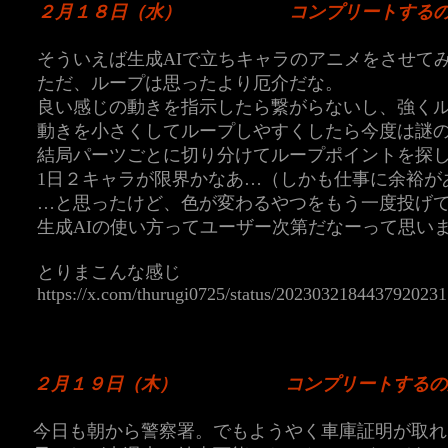
２月１８日（水）
コンプリートする
そういえば生成AIで立ちキャラのアニメをさせて
ただ、ループは思ったより厄介だな。
良い感じの動きを指示したら繋がらないし、強く
動きを小さくしてループしやすくしたら今度は謎
結局パーツごとに切り分けてループポイントを探
1日２キャラが限界かなあ…（しかも仕事に余裕が
…と思ったけど、色が変わるやつをもう一度投げ
生成AIの使い方ってユーザー次第だなーって思い
とりまこんな感じ
https://x.com/thurugi0725/status/2023032184437920231
２月１９日（木）
コンプリートするの
今日も朝から警察署。でもようやく車庫証明が取れ