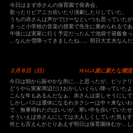
今日はまず赤さんの保育園で発表会。
歌ったりピアニカ吹いたり演劇したりしていた。
うちの赤さんは声がでけーなといつも思っていたが
きっと小学校の音楽の授業で先生に褒められるであ
午後には実家に行く予定だったんで池袋で昼飯食っ
…なんか雪降ってきましたね…。明日大丈夫なんだ
２月８日（日）
MAGA派に新たな潮
今日は朝から賑やかな所に…と思ったが、ビックリ
どうやら実家周辺だけおかしいくらい降っていたよ
こんな年もあるんだなぁ。赤さんは楽しそうにして
しかしバスは運休になるわタクシーは中々来ないわ
で、無事帰れたのはいいが、寒い中を歩いていたせ
そういえば赤さんにしては大人しくしていた気もす
何とも言えんがとりあえず明日は保育園休むか…し