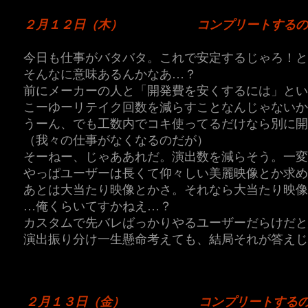
２月１２日（木）
コンプリートするの
今日も仕事がバタバタ。これで安定するじゃろ！と
そんなに意味あるんかなあ…？
前にメーカーの人と「開発費を安くするには」とい
こーゆーリテイク回数を減らすことなんじゃないか
うーん、でも工数内でコキ使ってるだけなら別に開
（我々の仕事がなくなるのだが）
そーねー、じゃああれだ。演出数を減らそう。一変
やっぱユーザーは長くて仰々しい美麗映像とか求め
あとは大当たり映像とかさ。それなら大当たり映
…俺くらいてすかねえ…？
カスタムで先バレばっかりやるユーザーだらけだと
演出振り分け一生懸命考えても、結局それが答えじ
２月１３日（金）
コンプリートする