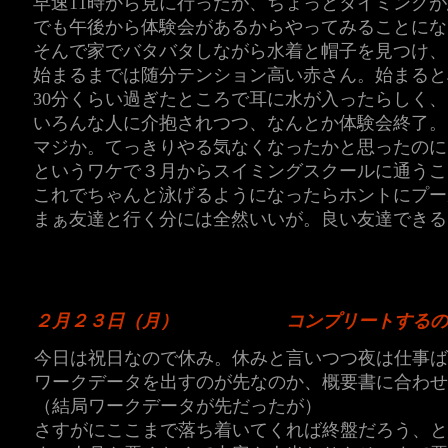
早速11時から見に行ったが、ちょっとタイミング
でも午後から体験会があるからやってみることにな
そんで家でバタバタしながら水着と帽子を見つけ、
始まるまでは随分テンション高い赤さん。始まると
30分くらい過ぎたところで耳に水が入ったらしく
いろんな人に介抱されつつ、なんとか体験会終了。
マジか。てっきりやる気なくなったかと思ったのに
というワケで３月からスイミングスクールに通うこ
これでちゃんと泳げるようになったらホントにプー
まぁ友達と行く分には全然いいが。良い友達できる
２月２３日（月）
コンプリートするの
今日は祝日なので休み。休みと言いつつ夜は仕事ば
ワークデータを出すのが先なのか、概要書に合わせ
（結局ワークデータが先だったが）
さすがにここまで落ち着いてくれば終盤だろう、と