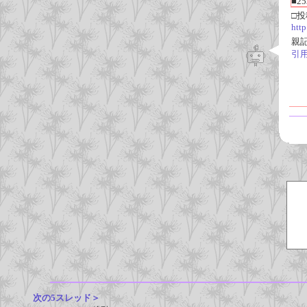
■2
□投
http
親
引
次の5スレッド＞