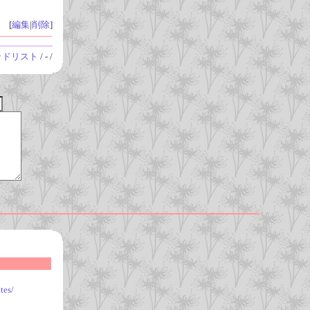
[
編集
|
削除
]
ッドリスト
/ - /
tes/