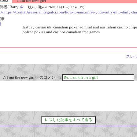
53092
I am the new girl
稿者/ Barry
＠
一般人(6回)-(2026/08/06(Thu) 17:49:19)
://https://Conta.Asesoriaintegralcr.com/how-to-maximize-your-entry-into-daily-dr
記事
用
fastpay casino uk, canadian poker admiral and australian casino chips
online pokies and casinos canadian free games
スレ
△ I am the new girl へのコメント /