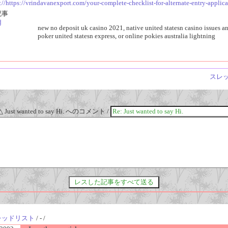
://https://vrindavanexport.com/your-complete-checklist-for-alternate-entry-applica
記事
用
new no deposit uk casino 2021, native united statesn casino issues a
poker united statesn express, or online pokies australia lightning
スレ
△ Just wanted to say Hi. へのコメント /
レッドリスト
/ - /