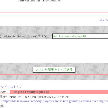
beste casinos mit handy bezahlen
スレ
△ Just wanted to say Hi. へのコメント /
レッドリスト
/ - /
53094
Im glad I finally signed up
者/ Hershel
＠
一般人(5回)-(2026/08/06(Thu) 17:49:21)
p://https://Makanakava.com/why-players-choose-non-gamstop-casinos-over-ukgc-si
記事