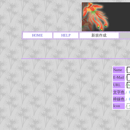
HOME
HELP
新規作成
Name
/
E-Mail
/
URL
/
文字色
/
枠線色
/
Icon
/