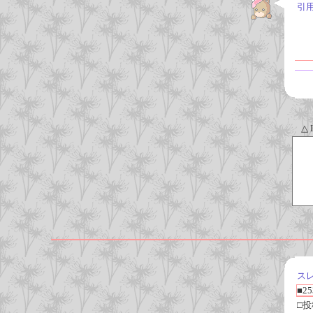
引
△ 
ス
■2
□投稿