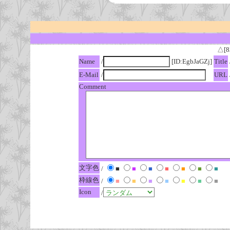
△[8
Name
/
[ID:EgbJaGZj]
Title
E-Mail
/
URL
Comment
文字色
/
■
■
■
■
■
■
■
枠線色
/
■
■
■
■
■
■
■
Icon
/