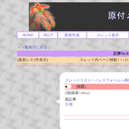
HOME
HELP
新規作成
スレッド表示
＜一覧表示に戻る
記事No.8
(最新レス5件表示)
スレッド内ページ移動 / << [1-0
スレッドリスト
/ - /
レスフォームへ移
■
(無題)
□投稿者/
(##)-()
親記事
引用