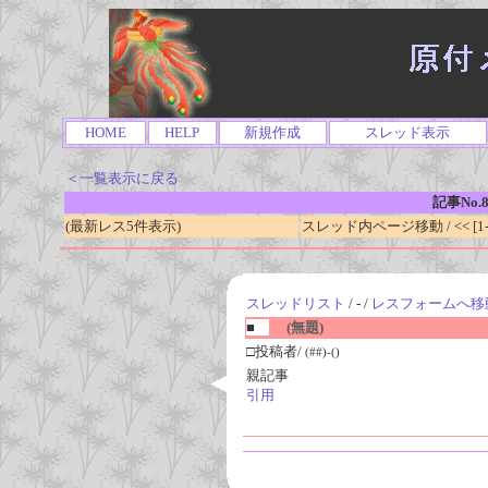
HOME
HELP
新規作成
スレッド表示
＜一覧表示に戻る
記事No.8
(最新レス5件表示)
スレッド内ページ移動 / << [1-0
スレッドリスト
/ - /
レスフォームへ移
■
(無題)
□投稿者/
(##)-()
親記事
引用