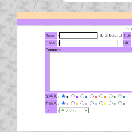
△[
Name
/
[ID:GHJcIphL]
Title
E-Mail
/
URL
Comment
文字色
/
■
■
■
■
■
■
■
枠線色
/
■
■
■
■
■
■
■
Icon
/