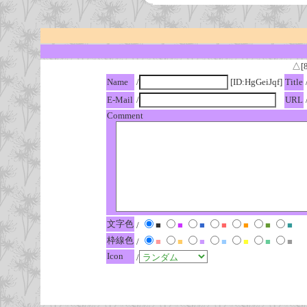
△[
Name
/
[ID:HgGeiJqf]
Title
E-Mail
/
URL
Comment
文字色
/
■
■
■
■
■
■
■
枠線色
/
■
■
■
■
■
■
■
Icon
/