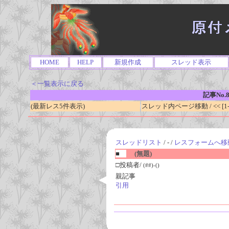
HOME
HELP
新規作成
スレッド表示
＜一覧表示に戻る
記事No.8
(最新レス5件表示)
スレッド内ページ移動 / << [1-0
スレッドリスト
/ - /
レスフォームへ移
■
(無題)
□投稿者/
(##)-()
親記事
引用