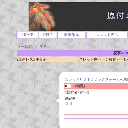
HOME
HELP
新規作成
スレッド表示
＜一覧表示に戻る
記事No.8
(最新レス5件表示)
スレッド内ページ移動 / << [1-0
スレッドリスト
/ - /
レスフォームへ移
■
(無題)
□投稿者/
(##)-()
親記事
引用