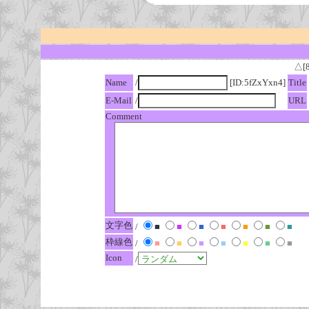
△[
Name
/
[ID:5fZxYxn4]
Title
E-Mail
/
URL
Comment
文字色
/
■
■
■
■
■
■
■
枠線色
/
■
■
■
■
■
■
■
Icon
/