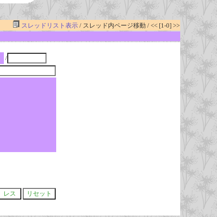
スレッドリスト表示
/ スレッド内ページ移動 / << [1-0] >>
/