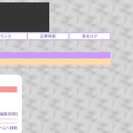
ランク
記事検索
過去ログ
編集
|
削除
]
ームへ移動