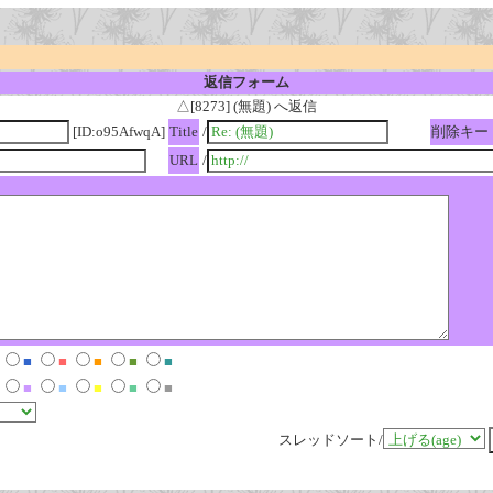
返信フォーム
△[8273] (無題) へ返信
[ID:o95AfwqA]
Title
/
削除キー
URL
/
■
■
■
■
■
■
■
■
■
■
スレッドソート/