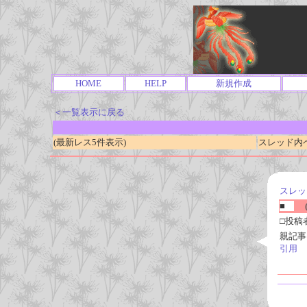
HOME
HELP
新規作成
＜一覧表示に戻る
(最新レス5件表示)
スレッド内ページ
スレッ
■
(
□投稿
親記事
引用