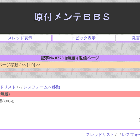
スレッド表示
トピック表示
発言
記事No.8273 [(無題)] 返信ページ
移動 / << [1-0] >>
ドリスト
/ - /
レスフォームへ移動
無題)
者/
(##)-()
[
スレッドリスト
/ - /
レスフォ