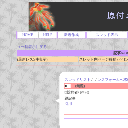
HOME
HELP
新規作成
スレッド表示
＜一覧表示に戻る
記事No.8
(最新レス5件表示)
スレッド内ページ移動 / << [1-0
スレッドリスト
/ - /
レスフォームへ移
■
(無題)
□投稿者/
(##)-()
親記事
引用