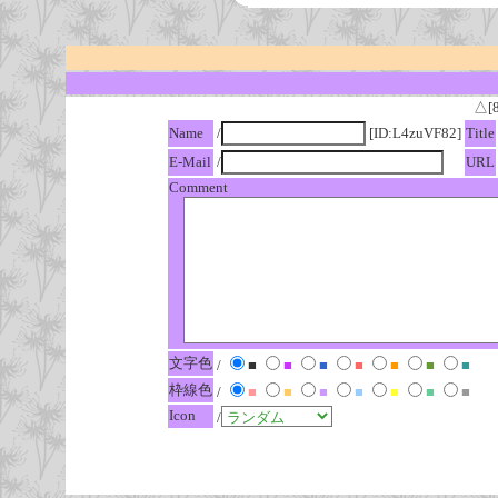
△[
Name
/
[ID:L4zuVF82]
Title
E-Mail
/
URL
Comment
文字色
/
■
■
■
■
■
■
■
枠線色
/
■
■
■
■
■
■
■
Icon
/