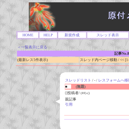
HOME
HELP
新規作成
スレッド表示
＜一覧表示に戻る
記事No.8
(最新レス5件表示)
スレッド内ページ移動 / << [1-0
スレッドリスト
/ - /
レスフォームへ移
■
(無題)
□投稿者/
(##)-()
親記事
引用