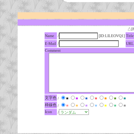
△[
Name
/
[ID:LILEOVQ1]
Title
E-Mail
/
URL
Comment
文字色
/
■
■
■
■
■
■
■
枠線色
/
■
■
■
■
■
■
■
Icon
/